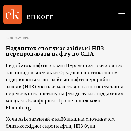
Togg
navi
30.06.2026 10:49
Надлишок спонукає азійські НПЗ
перепродавати нафту до США
Видобуток нафти з країн Перської затоки зростає
так швидко, як тільки Ормузька протока знову
відкривається, що азійські нафтопереробні
заводи (НПЗ), які вже мають достатнє постачання,
перекачують частину нафти до таких віддалених
місць, як Каліфорнія. Про це повідомляє
Bloomberg.
Хоча Азія зазвичай є найбільшим споживачем
близькосхідної сирої нафти, НПЗ були