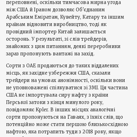
переповнені, оскільки тимчасова мирна угода
між США й Іраном дозволяє Об'єднаним
Арабським Еміратам, Кувейту, Катару та іншим
країнам відновити виробництво, тоді як
провідний імпортер Китай залишається
осторонь. У результаті, зі слів трейдерів,
знайомих з цим питанням, деякі переробники
зараз пропонують вантажі на захід.
Сорти з ОАЕ продаються до таких віддалених
місць, як західне узбережжя США, сказали
трейдери на умовах анонімності, оскільки вони
не уповноважені спілкуватися зі ЗМІ. Ця частина
США не імпортувала сиру нафту з країни
Перської затоки з кінця минулого року,
повідомляє Kpler. В інших місцях аналогічні
сорти пропонуються на Гаваях, з їхніх слів, що
потенційно може стати першою близькосхідною
нафтою, яка потрапить туди з 2018 року, якщо