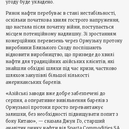
угоду буде укладено.
Ринок нафти перебуває в стані нестабільності,
оскільки початкова хвиля гострого напруження,
що настала після початку війни, поступається
місцем потенційному надлишку. Зі зростанням
комерційних перевезень через Ормузьку протоку
виробники Близького Сходу поспішають
відновити виробництво, що призведе до хвилі
нафти для традиційних азійських клієнтів, які
знайшли обхідні шляхи під час кризи, частково
шляхом закупівлі більшої кількості
американських барелів.
«Азійські заводи вже добре забезпечені до
серпня, а оперативне вивільнення барелів з
Ормузької протоки просто перевантажує
залишки, без необхідності підвищувати попит з
боку Китаю», — сказала Джун Го, старший
аналітик ринку нафти від Sparta Commodities SA.