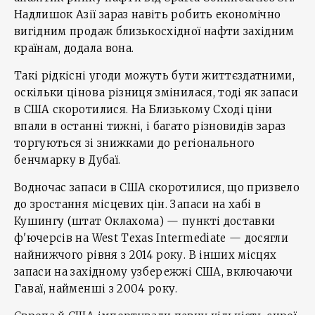
Надлишок Азії зараз навіть робить економічно
вигідним продаж близькосхідної нафти західним
країнам, додала вона.
Такі рідкісні угоди можуть бути життєздатними,
оскільки цінова різниця змінилася, тоді як запаси
в США скоротилися. На Близькому Сході ціни
впали в останні тижні, і багато різновидів зараз
торгуються зі знижками до регіонального
бенчмарку в Дубаї.
Водночас запаси в США скоротилися, що призвело
до зростання місцевих цін. Запаси на хабі в
Кушингу (штат Оклахома) — пункті доставки
ф'ючерсів на West Texas Intermediate — досягли
найнижчого рівня з 2014 року. В інших місцях
запаси на західному узбережжі США, включаючи
Гаваї, найменші з 2004 року.