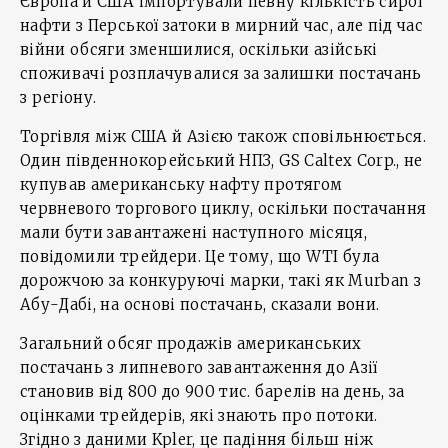
Європа й США імпортували певну кількість сирої
нафти з Перської затоки в мирний час, але під час
війни обсяги зменшилися, оскільки азійські
споживачі розплачувалися за залишки постачань
з регіону.
Торгівля між США й Азією також сповільнюється.
Один південнокорейський НПЗ, GS Caltex Corp., не
купував американську нафту протягом
червневого торгового циклу, оскільки постачання
мали бути завантажені наступного місяця,
повідомили трейдери. Це тому, що WTI була
дорожчою за конкуруючі марки, такі як Murban з
Абу-Дабі, на основі постачань, сказали вони.
Загальний обсяг продажів американських
постачань з липневого завантаження до Азії
становив від 800 до 900 тис. барелів на день, за
оцінками трейдерів, які знають про потоки.
Згідно з даними Kpler, це падіння більш ніж