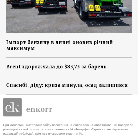
Імпорт бензину в липні оновив річний
максимум
Brent здорожчала до $83,73 за барель
Спасибі, діду: криза минула, осад залишився
При копіюванні матеріалів сайту посилання на enkorr.com.ua обов'язкове. Усі матеріали,
розміщені на enkorr.com.ua з посиланням на ІА «Інтерфакс-Україна», не підлягають
подальшій публікації, крім як з письмового рішення ІА.