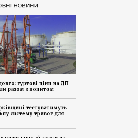
ОВНІ НОВИНИ
довго: гуртові ціни на ДП
ли разом з попитом
рківщині тестуватимуть
ьну систему тривог для
ас нещодавньої атаки на