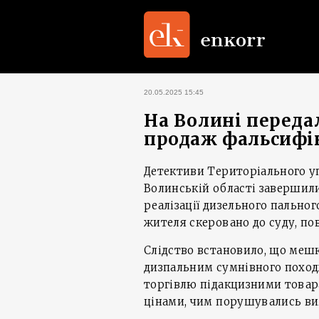
20.05.2025 15:45
На Волині передал
продаж фальсифі
Детективи Територіального уп
Волинській області завершили
реалізації дизельного пально
жителя скеровано до суду, по
Слідство встановило, що меш
дизпальним сумнівного походж
торгівлю підакцизними товар
цінами, чим порушувались ви