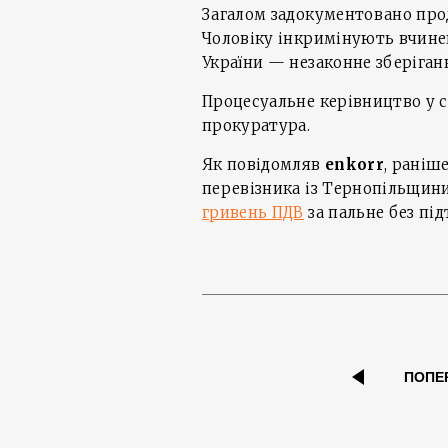
Загалом задокументовано прод
Чоловіку інкримінують вчиненн
України — незаконне зберіганн
Процесуальне керівництво у с
прокуратура.
Як повідомляв
enkorr
, раніш
перевізника із Тернопільщин
гривень ПДВ
за пальне без пі
ПОПЕ