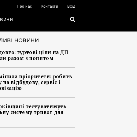
Про нас
Контакти
Вхід
вини
ЛИВІ НОВИНИ
довго: гуртові ціни на ДП
ли разом з попитом
мінила пріоритети: робить
 на відбудову, сервіс і
візацію
рківщині тестуватимуть
ьну систему тривог для