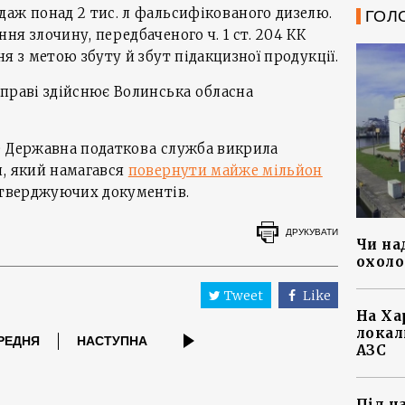
аж понад 2 тис. л фальсифікованого дизелю.
ГОЛ
я злочину, передбаченого ч. 1 ст. 204 КК
я з метою збуту й збут підакцизної продукції.
праві здійснює Волинська обласна
е Державна податкова служба викрила
и, який намагався
повернути майже мільйон
дтверджуючих документів.
ДРУКУВАТИ
Чи на
охоло
Tweet
Like
На Ха
локал
РЕДНЯ
НАСТУПНА
АЗС
Під ч