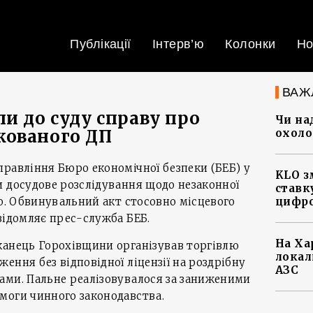
Публікації
Інтерв’ю
Колонки
Но
ВАЖ
и до суду справу про
Чи на
кованого ДП
охоло
равління Бюро економічної безпеки (БЕБ) у
KLO з
 досудове розслідування щодо незаконної
ставку
го. Обвинувальний акт стосовно місцевого
цифро
відомляє прес-служба БЕБ.
На Ха
канець Горохівщини організував торгівлю
локал
ення без відповідної ліцензії на роздрібну
АЗС
ами. Пальне реалізовувалося за заниженими
моги чинного законодавства.