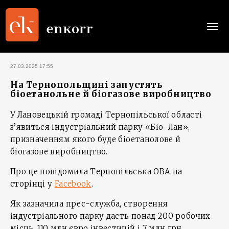
Togg
navi
27.03.2025 17:55
На Тернопольщині запустять
біоетанольне й біогазове виробництво
У Лановецькій громаді Тернопільської області
з’явиться індустріальний парку «Біо-Лан»,
призначенням якого буде біоетанолове й
біогазове виробництво.
Про це повідомила Тернопільська ОВА на
сторінці у
Facebook
.
Як зазначила прес-служба, створення
індустріального парку дасть понад 200 робочих
місць, 110 млн євро інвестицій і 7 млн грн