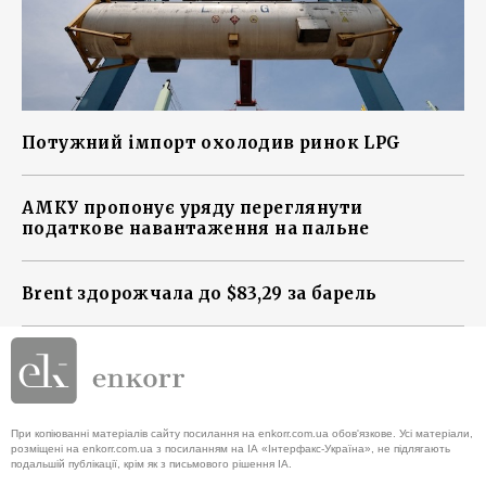
Потужний імпорт охолодив ринок LPG
АМКУ пропонує уряду переглянути
податкове навантаження на пальне
Brent здорожчала до $83,29 за барель
При копіюванні матеріалів сайту посилання на enkorr.com.ua обов'язкове. Усі матеріали,
розміщені на enkorr.com.ua з посиланням на ІА «Інтерфакс-Україна», не підлягають
подальшій публікації, крім як з письмового рішення ІА.