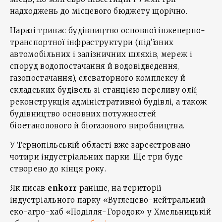
надходжень до місцевого бюджету щорічно.
Наразі триває будівництво основної інженерно-
транспортної інфраструктури (під’їзних
автомобільних і залізничних шляхів, мереж і
споруд водопостачання й водовідведення,
газопостачання), елеваторного комплексу й
складських будівель зі станцією переливу олії;
реконструкція адміністративної будівлі, а також
будівництво основних потужностей
біоетанолового й біогазового виробництва.
У Тернопільській області вже зареєстровано
чотири індустріальних парки. Ще три буде
створено до кінця року.
Як писав
enkorr
раніше, на території
індустріального парку «Вуглецево-нейтральний
еко-агро-хаб «Поділля-Городок» у Хмельницькій