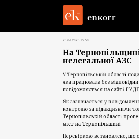
25.04.2025 15:50
На Тернопільщині
нелегальної АЗС
У Тернопільській області под
яка працювала без відповідни
повідомляється на сайті ГУ ДП
Як зазначається у повідомлен
контролю за підакцизними то
Тернопільській області прове
міст на Тернопільщині.
Перевіркою встановлено, що 