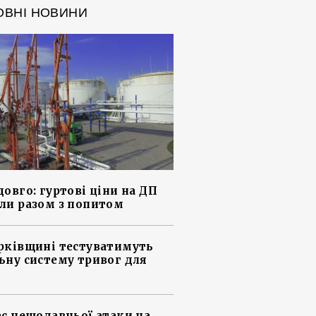
ОВНІ НОВИНИ
довго: гуртові ціни на ДП
ли разом з попитом
рківщині тестуватимуть
ьну систему тривог для
ас нещодавньої атаки на