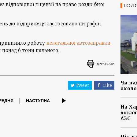
з відповідної ліцензії на право роздрібної
ГОЛ
ень до підприємця застосовано штрафні
 припинило роботу
нелегальної автозаправки
 понад 6 тонн пального.
ДРУКУВАТИ
Чи на
Tweet
Like
охоло
РЕДНЯ
НАСТУПНА
На Ха
локал
АЗС
Під ч