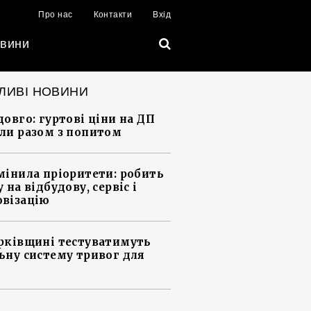
Про нас
Контакти
Вхід
вини
ЛИВІ НОВИНИ
довго: гуртові ціни на ДП
ли разом з попитом
мінила пріоритети: робить
 на відбудову, сервіс і
візацію
рківщині тестуватимуть
ьну систему тривог для