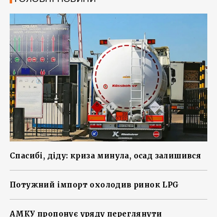
Спасибі, діду: криза минула, осад залишився
Потужний імпорт охолодив ринок LPG
АМКУ пропонує уряду переглянути