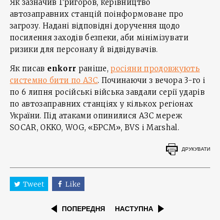
Як зазначив Григоров, керівництво
автозаправних станцій поінформоване про
загрозу. Надані відповідні доручення щодо
посилення заходів безпеки, аби мінімізувати
ризики для персоналу й відвідувачів.
Як писав
enkorr
раніше,
росіяни продовжують
системно бити по АЗС
. Починаючи з вечора 3-го і
по 6 липня російські війська завдали серії ударів
по автозаправних станціях у кількох регіонах
України. Під атаками опинилися АЗС мереж
SOCAR, OKKO, WOG, «БРСМ», BVS і Marshal.
ДРУКУВАТИ
Tweet
Like
ПОПЕРЕДНЯ
НАСТУПНА