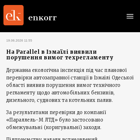
Togg
navi
19.06.2026 11:55
На Parallel в Ізмаїлі виявили
порушення вимог техрегламенту
Державна екологічна інспекція під час планової
перевірки автозаправної станції в Ізмаїлі Одеської
області виявив порушення вимог технічного
регламенту щодо автомобільних бензинів,
дизельного, суднових та котельних палив.
За результатами перевірки до компанії
«Параллель-М ЛТД» було застосовано
обмежувальні (коригувальні) заходи.
Підприємству надали встановлений