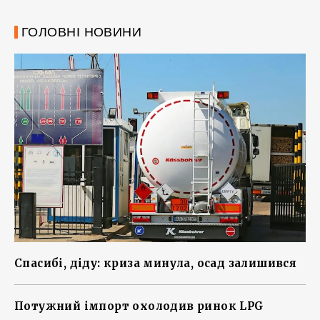
ГОЛОВНІ НОВИНИ
Спасибі, діду: криза минула, осад залишився
Потужний імпорт охолодив ринок LPG