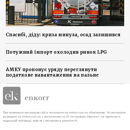
Спасибі, діду: криза минула, осад залишився
Потужний імпорт охолодив ринок LPG
АМКУ пропонує уряду переглянути
податкове навантаження на пальне
При копіюванні матеріалів сайту посилання на enkorr.com.ua обов'язкове. Усі матеріали,
розміщені на enkorr.com.ua з посиланням на ІА «Інтерфакс-Україна», не підлягають
подальшій публікації, крім як з письмового рішення ІА.