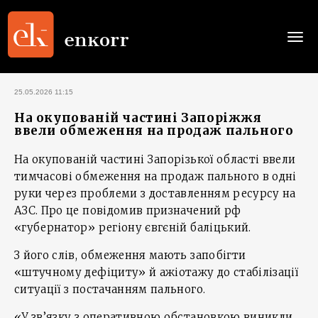
Togg
navi
25.05.2026 11:15
На окупованій частині Запоріжжя
ввели обмеження на продаж пального
На окупованій частині Запорізької області ввели
тимчасові обмеження на продаж пального в одні
руки через проблеми з доставленням ресурсу на
АЗС. Про це повідомив призначений рф
«губернатор» регіону євгєній баліцький.
З його слів, обмеження мають запобігти
«штучному дефіциту» й ажіотажу до стабілізації
ситуації з постачанням пального.
«У зв’язку з оперативною обстановкою виникли