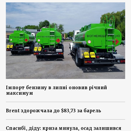
Імпорт бензину в липні оновив річний
максимум
Brent здорожчала до $83,73 за барель
Спасибі, діду: криза минула, осад залишився