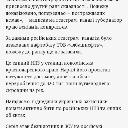
присвоєно другий ранг складності... Пожежу
локалізовано, попередньо – постраждалих
немає», – написав на телеграм-каналі губернатор
краю вєніамін кондратьєв.
За даними російських телеграм-каналів, було
атаковано нафтобазу ТОВ «албашнєфть»,
пожежу до ранку ще не загасили.
Це єдиний НПЗ у станиці новомінська
краснодарського краю. Наразі його проєктна
потужність дає змогу довести обсяг
перероблення до 320 тис. тонн вуглеводневої
сировини на рік.
Нагадаємо, віднедавна українські захисники
почали активно бити по російських НПЗ та інших
об'єктах.
Серія атак безпілотників ЗСУ на російські