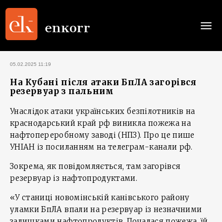
Togg
navi
05.02.2025 11:19
На Кубані після атаки БпЛА загорівся
резервуар з пальним
Унаслідок атаки українських безпілотників на
краснодарський край рф виникла пожежа на
нафтопереробному заводі (НПЗ). Про це пише
УНІАН із посиланням на телеграм-канали рф.
Зокрема, як повідомляється, там загорівся
резервуар із нафтопродуктами.
«У станиці новомінській канівського району
уламки БпЛА впали на резервуар із незначними
залишками нафтопродуктів. Почалася пожежа, їй