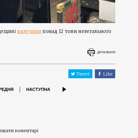
Одещині
вилучили
понад 12 тонн нелегального
ДРУКУВАТИ
Tweet
Like
РЕДНЯ
НАСТУПНА
лишати коментарі