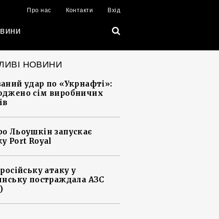
Про нас
Контакти
Вхід
вини
ЛИВІ НОВИНИ
аний удар по «Укрнафті»:
джено сім виробничих
ів
о Льоушкін запускає
у Port Royal
 російську атаку у
янську постраждала АЗС
)