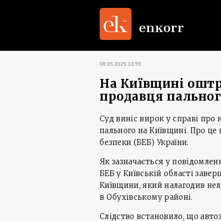
08.05.2025 13:55
На Київщині ошт
продавця пального
Суд виніс вирок у справі пр
пального на Київщині. Про це
безпеки (БЕБ) України.
Як зазначається у повідомлен
БЕБ у Київській області заве
Київщини, який налагодив не
в Обухівському районі.
Слідство встановило, що авто