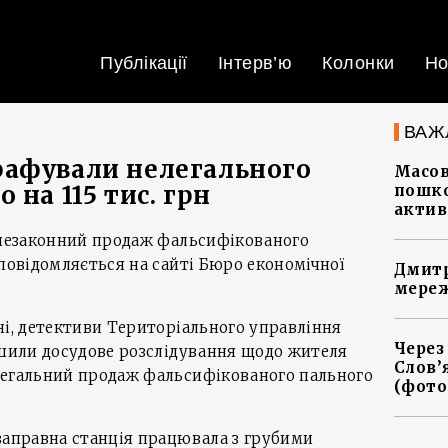
Публікації
Інтерв’ю
Колонки
Но
ВАЖ
рафували нелегального
Масов
 на 115 тис. грн
пошко
актив
о незаконний продаж фальсифікованого
 повідомляється на сайті Бюро економічної
Дмитр
мереж
ні, детективи Територіального управління
Через
ршили досудове розслідування щодо жителя
Слов’
легальний продаж фальсифікованого пального
(фото
заправна станція працювала з грубими