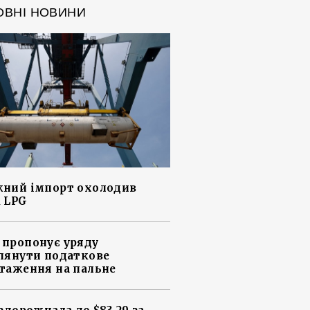
ОВНІ НОВИНИ
ний імпорт охолодив
 LPG
пропонує уряду
лянути податкове
таження на пальне