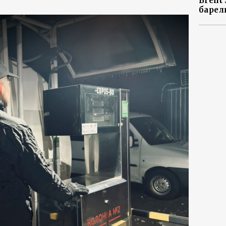
Brent
барел