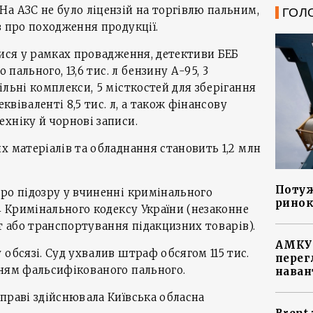
а АЗС не було ліцензій на торгівлю пальним,
ГОЛ
в про походження продукції.
лися у рамках провадження, детективи БЕБ
 пального, 13,6 тис. л бензину А-95, 3
ільні комплекси, 5 місткостей для зберігання
еквіваленті 8,5 тис. л, а також фінансову
хніку й чорнові записи.
х матеріалів та обладнання становить 1,2 млн
Потуж
ро підозру у вчиненні кримінального
ринок
4 Кримінального кодексу України (незаконне
ут або транспортування підакцизних товарів).
АМКУ 
 обсязі. Суд ухвалив штраф обсягом 115 тис.
перег
нням фальсифікованого пального.
наван
праві здійснювала Київська обласна