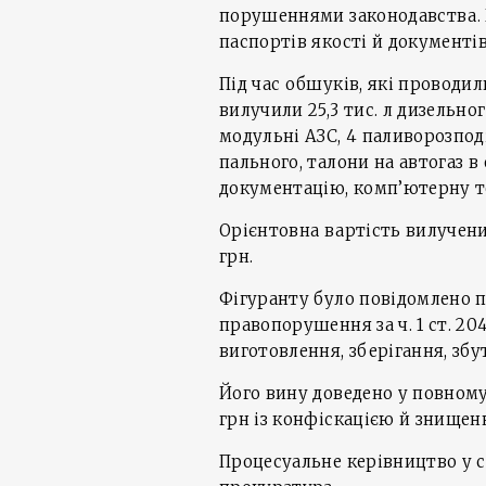
порушеннями законодавства. Н
паспортів якості й документі
Під час обшуків, які проводи
вилучили 25,3 тис. л дизельного
модульні АЗС, 4 паливорозпод
пального, талони на автогаз в 
документацію, комп’ютерну те
Орієнтовна вартість вилучени
грн.
Фігуранту було повідомлено п
правопорушення за ч. 1 ст. 20
виготовлення, зберігання, зб
Його вину доведено у повному
грн із конфіскацією й знище
Процесуальне керівництво у с