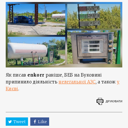
Як писав
enkorr
раніше, БЕБ на Буковині
припинило діяльність
нелегальної АЗС
, а також
у
Києві
.
ДРУКУВАТИ
Tweet
Like