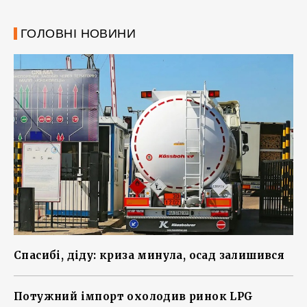
ГОЛОВНІ НОВИНИ
Спасибі, діду: криза минула, осад залишився
Потужний імпорт охолодив ринок LPG