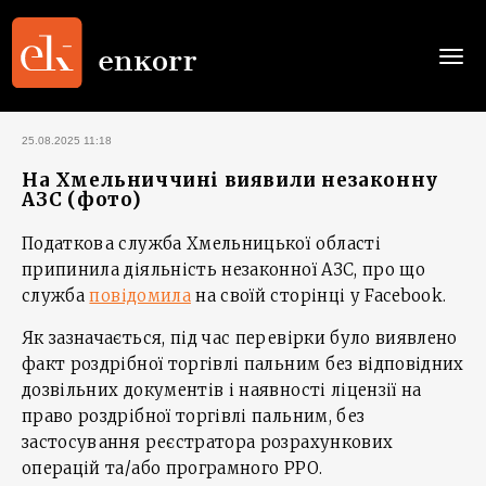
Togg
navi
25.08.2025 11:18
На Хмельниччині виявили незаконну
АЗС (фото)
Податкова служба Хмельницької області
припинила діяльність незаконної АЗС, про що
служба
повідомила
на своїй сторінці у Facebook.
Як зазначається, під час перевірки було виявлено
факт роздрібної торгівлі пальним без відповідних
дозвільних документів і наявності ліцензії на
право роздрібної торгівлі пальним, без
застосування реєстратора розрахункових
операцій та/або програмного РРО.