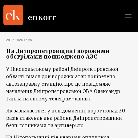
Togg
navi
28.05.2026 16:55
На Дніпропетровщині ворожими
обстрілами пошкоджено АЗС
У Нікопольському районі Дніпропетровської
області внаслідок ворожих атак понівечено
автозаправну станцію. Про це повідомляє
начальник Дніпропетровської ОВА Олександр
Ганжа на своєму телеграм-каналі.
Як зазначається у повідомленні, ворог понад 20
разів атакував два райони Дніпропетровщини
безпілотниками та артилерією.
На Нікопольщині під ударами опинилися