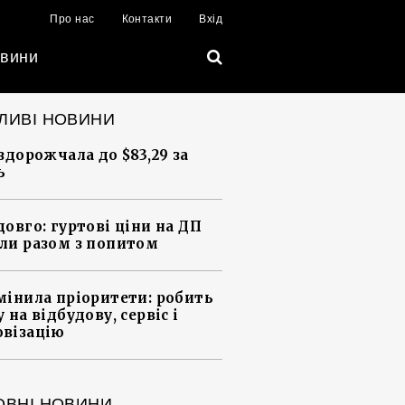
Про нас
Контакти
Вхід
вини
ЛИВІ НОВИНИ
 здорожчала до $83,29 за
ь
довго: гуртові ціни на ДП
ли разом з попитом
мінила пріоритети: робить
 на відбудову, сервіс і
візацію
ОВНІ НОВИНИ