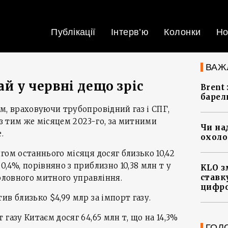
Публікації
Інтерв’ю
Колонки
Но
ВАЖ
ай у червні дещо зріс
Brent
барел
м, враховуючи трубопровідний газ і СПГ,
 з тим же місяцем 2023-го, за митними
Чи на
.
охоло
гом останнього місяця досяг близько 10,42
,4%, порівняно з приблизно 10,38 млн т у
KLO з
ставку
Головного митного управління.
цифро
в близько $4,99 млр за імпорт газу.
газу Китаєм досяг 64,65 млн т, що на 14,3%
ГОЛ