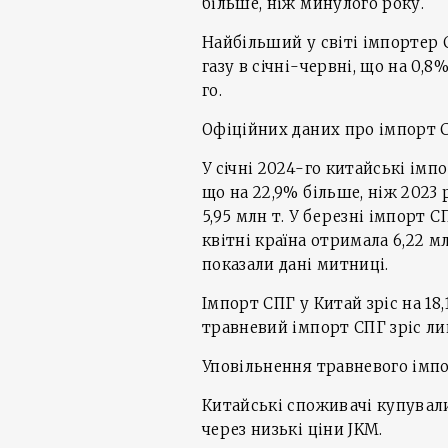
більше, ніж минулого року.
Найбільший у світі імпортер С
газу в січні-червні, що на 0,
го.
Офіційних даних про імпорт С
У січні 2024-го китайські імп
що на 22,9% більше, ніж 2023 
5,95 млн т. У березні імпорт СП
квітні країна отримала 6,22 мл
показали дані митниці.
Імпорт СПГ у Китай зріс на 18,1
травневий імпорт СПГ зріс лиш
Уповільнення травневого імп
Китайські споживачі купувал
через низькі ціни JKM.