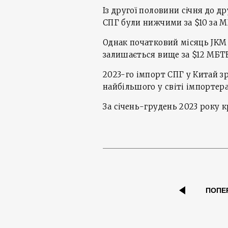
Із другої половини січня до др
СПГ були нижчими за $10 за М
Однак початковий місяць JKM 
залишається вище за $12 МБТЕ
2023-го імпорт СПГ у Китай зр
найбільшого у світі імпортера
За січень-грудень 2023 року к
ПОПЕ