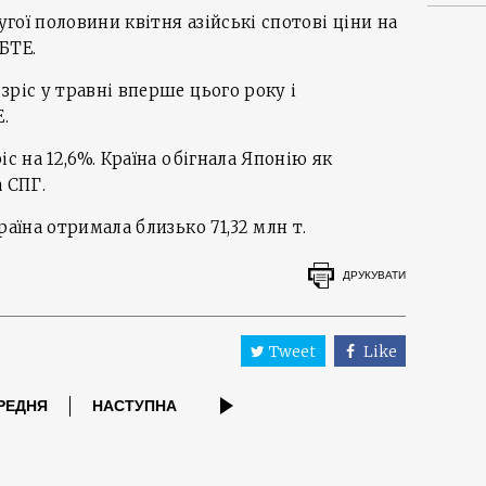
угої половини квітня азійські спотові ціни на
БТЕ.
зріс у травні вперше цього року і
.
іс на 12,6%. Країна обігнала Японію як
 СПГ.
раїна отримала близько 71,32 млн т.
ДРУКУВАТИ
Tweet
Like
РЕДНЯ
НАСТУПНА