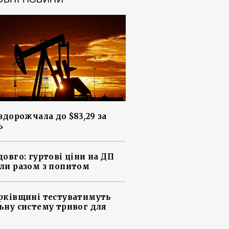
 здорожчала до $83,29 за
ь
довго: гуртові ціни на ДП
ли разом з попитом
рківщині тестуватимуть
ьну систему тривог для