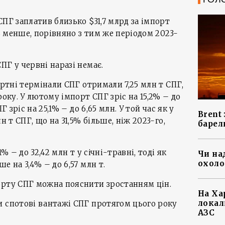
ПГ заплатив близько $31,7 млрд за імпорт
8% менше, порівняно з тим же періодом 2023-
ПГ у червні наразі немає.
ортні термінали СПГ отримали 7,25 млн т СПГ,
року. У лютому імпорт СПГ зріс на 15,2% – до
Г зріс на 25,1% – до 6,65 млн. У той час як у
Brent
н т СПГ, що на 31,5% більше, ніж 2023-го,
барел
% – до 32,42 млн т у січні-травні, тоді як
Чи на
охоло
е на 3,4% – до 6,57 млн т.
орту СПГ можна пояснити зростанням цін.
На Ха
локал
и спотові вантажі СПГ протягом цього року
АЗС