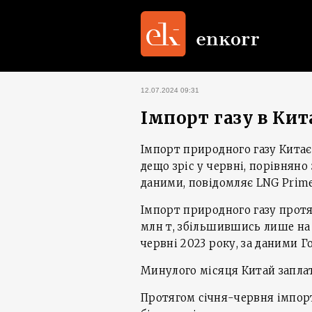
12.07.2024 09:31
Імпорт газу в Кит
Імпорт природного газу Китає
дещо зріс у червні, порівняно
даними, повідомляє LNG Prime
Імпорт природного газу протя
млн т, збільшившись лише на 0
червні 2023 року, за даними 
Минулого місяця Китай заплати
Протягом січня-червня імпорт 