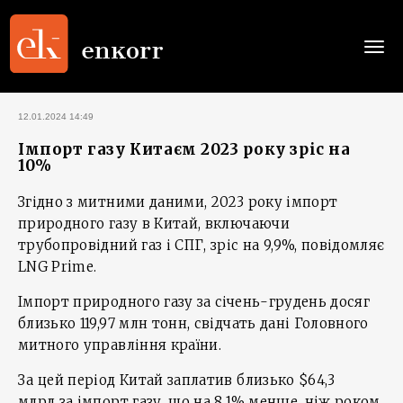
Togg
navi
12.01.2024 14:49
Імпорт газу Китаєм 2023 року зріс на
10%
Згідно з митними даними, 2023 року імпорт
природного газу в Китай, включаючи
трубопровідний газ і СПГ, зріс на 9,9%, повідомляє
LNG Prime.
Імпорт природного газу за січень-грудень досяг
близько 119,97 млн тонн, свідчать дані Головного
митного управління країни.
За цей період Китай заплатив близько $64,3
млрд за імпорт газу, що на 8,1% менше, ніж роком