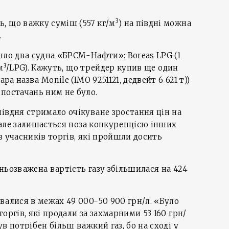
3
, що важку суміш (557 кг/м
) на півдні можна
.
шло два судна «БРСМ-Нафти»: Boreas LPG (1
6 м³/LPG). Кажуть, що трейдер купив ще один
ра назва Monile (IMO 9251121, дедвейт 6 621 т))
постачань ним не було.
івдня стримало очікуване зростання цін на
, але залишається поза конкуренцією інших
з учасників торгів, які пройшли досить
ньозважена вартість газу збільшилася на 424
валися в межах 49 000-50 900 грн/л. «Було
оргів, які продали за захмарними 53 160 грн/
в потрібен більш важкий газ, бо на сході у