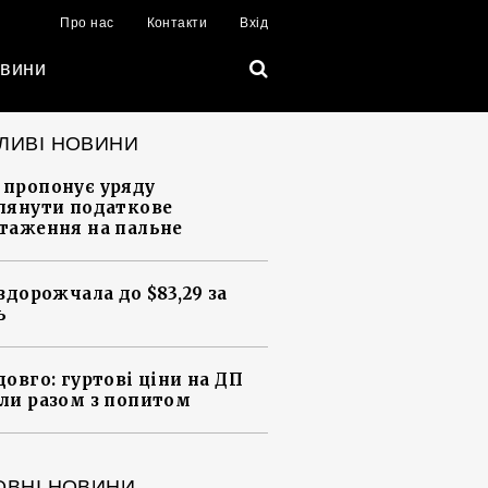
Про нас
Контакти
Вхід
вини
ЛИВІ НОВИНИ
пропонує уряду
лянути податкове
таження на пальне
 здорожчала до $83,29 за
ь
довго: гуртові ціни на ДП
ли разом з попитом
ОВНІ НОВИНИ