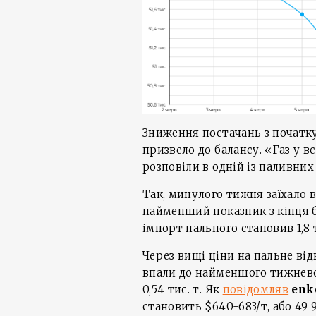
Зниження постачань з початку
призвело до балансу. «Газ у в
розповіли в одній із паливних
Так, минулого тижня заїхало вс
найменший показник з кінця 
імпорт пального становив 1,8 ти
Через вищі ціни на пальне ві
впали до найменшого тижневог
0,54 тис. т. Як
повідомляв
enk
становить $640-683/т, або 49 