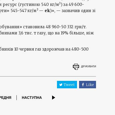
3
и ресурс (густиною 540 кг/м
) за 49 600-
3
фти» 545-547 кг/м
—
ek
)», — зазначив один зі
обування» становила 48 960-50 332 грн/т.
никами 3,6 тис. т газу, що на 19% більше, ніж
ників 10 червня газ здорожчав на 480-500
ДРУКУВАТИ
Tweet
Like
РЕДНЯ
НАСТУПНА