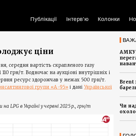
Публікації
Інтерв’ю
Колонки
Но
ВАЖ
олоджує ціни
АМКУ 
перег
наван
вня, середня вартість скрапленого газу
 110 грн/т. Водночас на аукціоні внутрішніх і
ервня ресурс здорожчав у межах 500 грн/т.
Brent
онсалтингової групи «А-95»
і дані
Української
барел
Чи на
ни на
LPG
в Україні у червні 2025 р., грн/т
охоло
ГОЛ