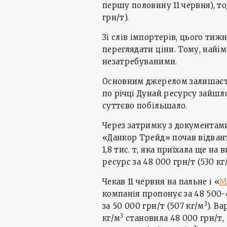
першу половину 11 червня), то
грн/т).
Зі слів імпортерів, цього тиж
переглядати ціни. Тому, найім
незатребуваними.
Основним джерелом залишаєть
по річці Дунай ресурсу зайшл
суттєво побільшало.
Через затримку з документами
«Данкор Трейд» почав відван
1,8 тис. т, яка приїхала ще на
ресурс за 48 000 грн/т (530 кг
Чекав 11 червня на пальне і «
М
компанія пропонує за 48 500-4
3
за 50 000 грн/т (507 кг/м
). В
3
кг/м
становила 48 000 грн/т, 