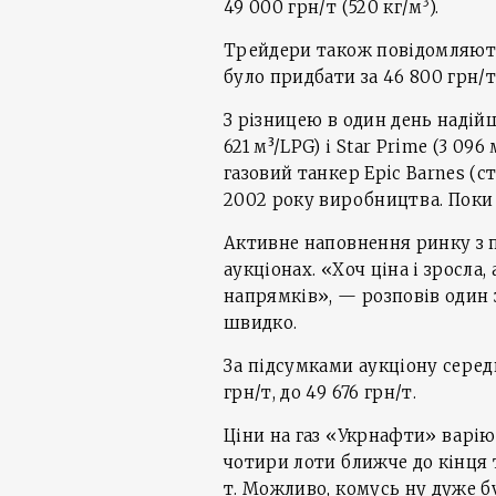
3
49 000 грн/т (520 кг/м
).
Трейдери також повідомляють
було придбати за 46 800 грн/т
З різницею в один день надій
621 м³/LPG) і Star Prime (3 09
газовий танкер Epic Barnes (ста
2002 року виробництва. Поки 
Активне наповнення ринку з п
аукціонах. «Хоч ціна і зросла
напрямків», — розповів один 
швидко.
За підсумками аукціону серед
грн/т, до 49 676 грн/т.
Ціни на газ «Укрнафти» варію
чотири лоти ближче до кінця т
т. Можливо, комусь ну дуже бу