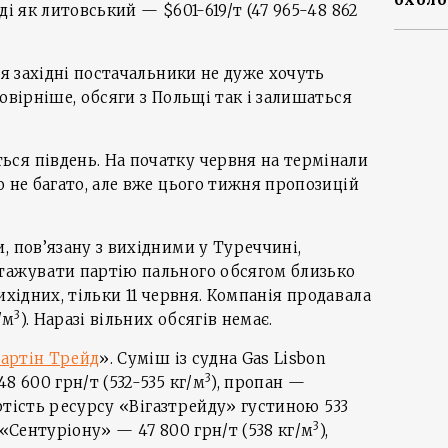
ді як литовський — $601-619/т (47 965-48 862
ня західні постачальники не дуже хочуть
овірніше, обсяги з Польщі так і залишаться
ся південь. На початку червня на термінали
о не багато, але вже цього тижня пропозицій
, пов’язану з вихідними у Туреччині,
тажувати партію пального обсягом близько
 вихідних, тільки 11 червня. Компанія продавала
3
/м
). Наразі вільних обсягів немає.
артін Трейд
». Суміш із судна Gas Lisbon
3
8 600 грн/т (532-535 кг/м
), пропан —
артість ресурсу «Вігазтрейду» густиною 533
3
«Сентуріону» — 47 800 грн/т (538 кг/м
),