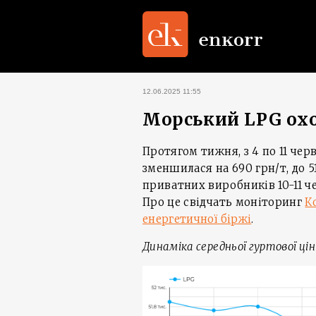
12.06.2025 11:55
Морський LPG ох
Протягом тижня, з 4 по 11 чер
зменшилася на 690 грн/т, до 51
приватних виробників 10-11 ч
Про це свідчать моніторинг
К
енергетичної біржі
.
Динаміка середньої гуртової ці