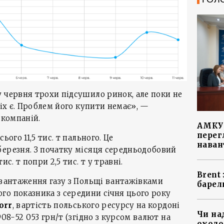
 червня трохи підсушило ринок, але поки не
сіх є. Проблем його купити немає», —
 компаній.
АМКУ 
перег
ього 11,5 тис. т пального. Це
наван
березня. З початку місяця середньодобовий
с. т попри 2,5 тис. т у травні.
Brent
двантаження газу з Польщі вантажівками
барел
о показника з середини січня цього року
orr
, вартість польського ресурсу на кордоні
Чи на
908-52 053 грн/т (згідно з курсом валют на
охоло