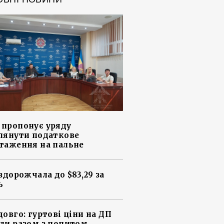
пропонує уряду
лянути податкове
таження на пальне
 здорожчала до $83,29 за
ь
довго: гуртові ціни на ДП
ли разом з попитом