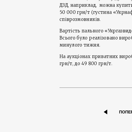
ДЗД, наприклад, можна купит
50 000 грн/т (густина «Укрна
співрозмовників.
Вартість пального «Укргазвид
Всього було реалізовано вироб
минулого тижня.
На аукціонах приватних вироб
грн/т, до 49 800 грн/т.
ПОПЕ