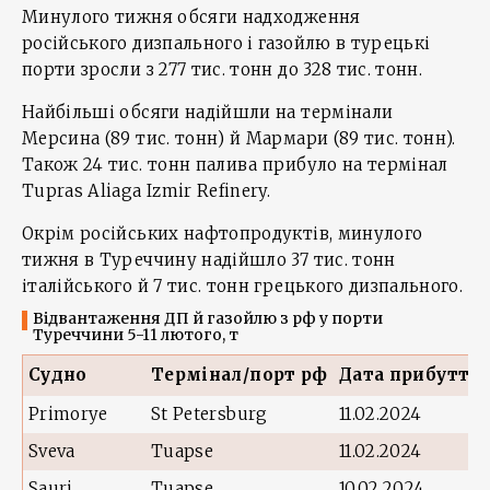
Минулого тижня обсяги надходження
російського дизпального і газойлю в турецькі
порти зросли з 277 тис. тонн до 328 тис. тонн.
Найбільші обсяги надійшли на термінали
Мерсина (89 тис. тонн) й Мармари (89 тис. тонн).
Також 24 тис. тонн палива прибуло на термінал
Tupras Aliaga Izmir Refinery.
Окрім російських нафтопродуктів, минулого
тижня в Туреччину надійшло 37 тис. тонн
італійського й 7 тис. тонн грецького дизпального.
Відвантаження ДП й газойлю з рф у порти
Туреччини 5-11 лютого, т
Судно
Термінал/порт рф
Дата прибуття
Primorye
St Petersburg
11.02.2024
Sveva
Tuapse
11.02.2024
Sauri
Tuapse
10.02.2024