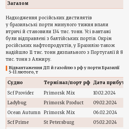
Загалом
Надходження російських дистилятів
у бразильські порти минулого тижня впали
втричі й становили 134 тис. тонн. Усі вантажі
були відправлені з балтійських портів. Окрім
російських нафтопродуктів, у Бразилію також
надійшло 11 тис. тонн дизпального з Португалії й 8
тис. тонн з Алжиру.
Відвантаження ДП й газойлю з рф у порти Бразилії
5-11 лютого, т
Судно
Термінал/порт рф
Дата прибутт
Scf Provider
Primorsk Mix
10.02.2024
Ladybug
Primorsk Product
09.02.2024
Ocean Autumn
Primorsk Mix
06.02.2024
Scf Prime
St Petersburg
05.02.2024