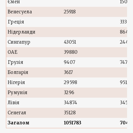
Ємен
1500
Венесуела
25918
Греція
33301
Нідерланди
8644
Сингапур
43051
2444
ОАЕ
39880
Грузія
9407
7473
Болгарія
3617
Нігерія
29598
9515
Румунія
3296
Лівія
34874
3455
Сенегал
35128
Загалом
1051783
7043