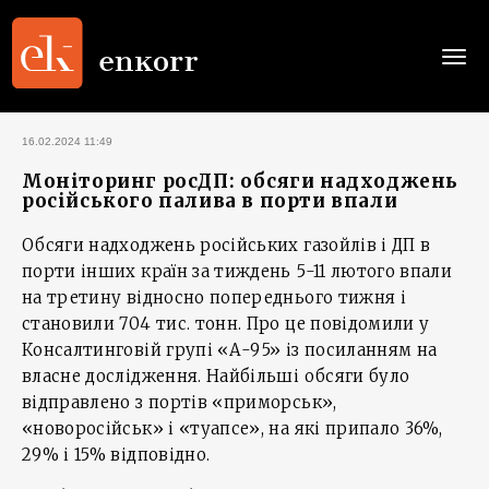
Togg
navi
16.02.2024 11:49
Моніторинг росДП: обсяги надходжень
російського палива в порти впали
Обсяги надходжень російських газойлів і ДП в
порти інших країн за тиждень 5-11 лютого впали
на третину відносно попереднього тижня і
становили 704 тис. тонн. Про це повідомили у
Консалтинговій групі «А-95» із посиланням на
власне дослідження. Найбільші обсяги було
відправлено з портів «приморськ»,
«новоросійськ» і «туапсе», на які припало 36%,
29% і 15% відповідно.