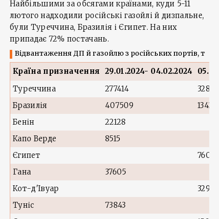
Найбільшими за обсягами країнами, куди 5-11
лютого надходили російські газойлі й дизпальне,
були Туреччина, Бразилія і Єгипет. На них
припадає 72% постачань.
Відвантаження ДП й газойлю з російських портів, т
Країна призначення
29.01.2024- 04.02.2024
05.02
Туреччина
277414
3280
Бразилія
407509
13438
Бенін
22128
Капо Верде
8515
Єгипет
7606
Гана
37605
Кот-д'Івуар
3290
Туніс
73843