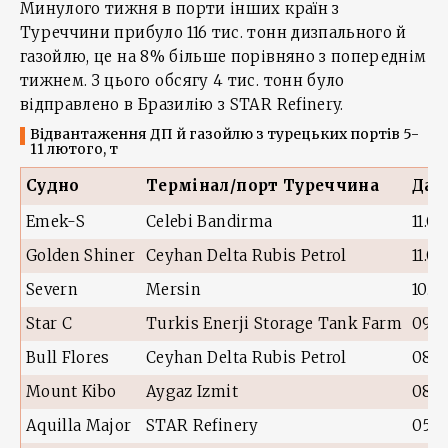
Минулого тижня в порти інших країн з
Туреччини прибуло 116 тис. тонн дизпального й
газойлю, це на 8% більше порівняно з попереднім
тижнем. З цього обсягу 4 тис. тонн було
відправлено в Бразилію з STAR Refinery.
Відвантаження ДП й газойлю з турецьких портів 5-
11 лютого, т
Судно
Термінал/порт Туреччина
Дат
Emek-S
Celebi Bandirma
11.0
Golden Shiner
Ceyhan Delta Rubis Petrol
11.0
Severn
Mersin
10.0
Star C
Turkis Enerji Storage Tank Farm
09.0
Bull Flores
Ceyhan Delta Rubis Petrol
08.0
Mount Kibo
Aygaz Izmit
08.0
Aquilla Major
STAR Refinery
05.0