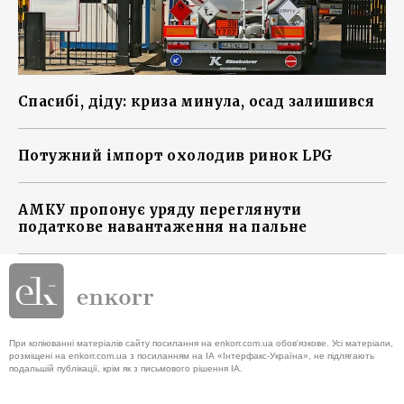
Спасибі, діду: криза минула, осад залишився
Потужний імпорт охолодив ринок LPG
АМКУ пропонує уряду переглянути
податкове навантаження на пальне
При копіюванні матеріалів сайту посилання на enkorr.com.ua обов'язкове. Усі матеріали,
розміщені на enkorr.com.ua з посиланням на ІА «Інтерфакс-Україна», не підлягають
подальшій публікації, крім як з письмового рішення ІА.