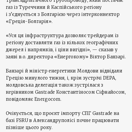
Трансадріатичного трубопроводу, який постачає
газ із Туреччини й Каспійського регіону
і з’єднується з Болгарією через інтерконнектор
«Греція-Болгарія».
«Уся ця інфраструктура дозволяє трейдерам із
регіону доставляти газ із кількох географічних
джерел і напрямків, і ціни вигідні», — сказав у
заяві в.о. директора «Енергокому» Віктор Банзарі.
Банзарі й міністр енергетики Молдови відвідали
Грецію минулого тижня, і, крім зустрічі DEPA,
молдовська делегація також зустрілася з
керівником Gastrade Константіносом Сіфнайосом,
повідомляє Energocom.
Очікується, що проєкт імпорту СПГ Gastrade на
базі FSRU в Александруполісі почне працювати
пізніше цього року.