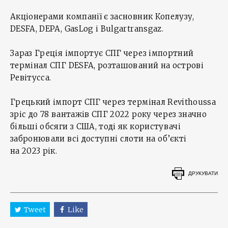
Акціонерами компанії є засновник Копелузу,
DESFA, DEPA, GasLog і Bulgartransgaz.
Зараз Греція імпортує СПГ через імпортний
термінал СПГ DESFA, розташований на острові
Ревітусса.
Грецький імпорт СПГ через термінал Revithoussa
зріс до 78 вантажів СПГ 2022 року через значно
більші обсяги з США, тоді як користувачі
забронювали всі доступні слоти на об’єкті
на 2023 рік.
ДРУКУВАТИ
Tweet
Like