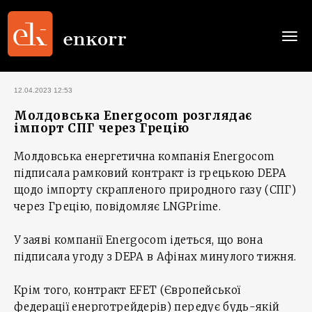
Togg
navi
12.04.2023 12:53
Молдовська Energocom розглядає
імпорт СПГ через Грецію
Молдовська енергетична компанія Energocom
підписала рамковий контракт із грецькою DEPA
щодо імпорту скрапленого природного газу (СПГ)
через Грецію, повідомляє LNGPrime.
У заяві компанії Energocom ідеться, що вона
підписала угоду з DEPA в Афінах минулого тижня.
Крім того, контракт EFET (Європейської
федерації енерготрейдерів) передує будь-якій