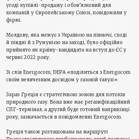
угоді купівлі-продажу і обов’язковий для
компаній у Європейському Союзі, повідомили у
фірмі.
Молдову, яка межує з Україною на півночі, сході
й півдні й з Румунією на заході, було офіційно
прийнято як країну-кандидата на вступ до ЄС у
червні 2022 року.
Зі слів Energocom, DEPA «поділиться з Energocom
своїм величезним досвідом у газовій галузі».
Зараз Греція є стратегічною зоною для потоків
природного газу. Вона вже має регазифікаційний
СПГ-термінал, а другий буде готовий наприкінці
року, зазначається в повідомленні Energocom.
Греція також розташована на маршруті