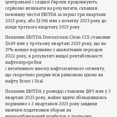
центральної і східної Європи продовжують
серйозно впливати на результати, склавши
половину чистої EBITDA за перші три квартали
2023 року, або $1 061 млн з початку 2023 року до
кінця третього кварталу 2023 року.
Показник EBITDA Downstream Clean CCS становив
$469 млн у третьому кварталі 2023 року, що на
37% менше порівняно з аналогічним періодом
2022 року, в результаті вищої рентабельності
нафтопереробки
і негативного внеску нафтохімічного сегменту,
що скоротило розрив між ринковою ціною на
нафту Brent і Ural.
Показник EBITDA у розвідці становив $195 млн у 3
кварталі 2023 року, майже вдвічі збільшившись
порівняно з 2 кварталом 2023 року завдяки
нижчим податковим зборам на
непередбачуваний прибуток у третьому