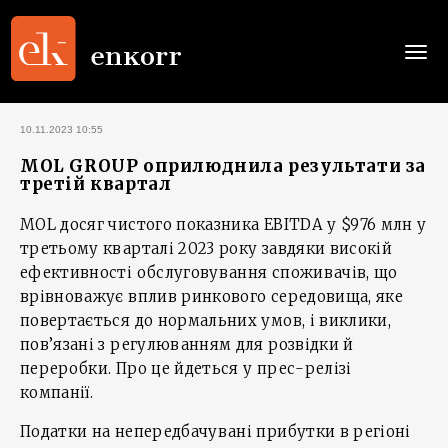
Togg
navi
10.11.2023 10:55
MOL GROUP оприлюднила результати за
третій квартал
MOL досяг чистого показника EBITDA у $976 млн у
третьому кварталі 2023 року завдяки високій
ефективності обслуговування споживачів, що
врівноважує вплив ринкового середовища, яке
повертається до нормальних умов, і виклики,
пов’язані з регулюванням для розвідки й
переробки. Про це йдеться у прес-релізі
компанії.
Податки на непередбачувані прибутки в регіоні