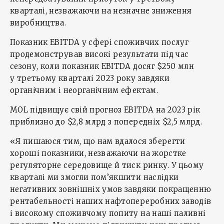
кварталі, незважаючи на незначне зниження
виробництва.
Показник EBITDA у сфері споживчих послуг
продемонстрував високі результати під час
сезону, коли показник EBITDA досяг $250 млн
у третьому кварталі 2023 року завдяки
органічним і неорганічним ефектам.
MOL підвищує свій прогноз EBITDA на 2023 рік
приблизно до $2,8 млрд з попередніх $2,5 млрд.
«Я пишаюся тим, що нам вдалося зберегти
хороші показники, незважаючи на жорстке
регуляторне середовище й тиск ринку. У цьому
кварталі ми змогли пом’якшити наслідки
негативних зовнішніх умов завдяки покращенню
рентабельності наших нафтопереробних заводів
і високому споживчому попиту на наші паливні