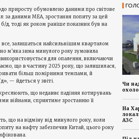
ГОЛ
до приросту обумовлено ​​даними про світове
л: за даними МЕА, зростання попиту за цей
б/д, тоді як роком раніше показник був на
а все, залишаться найсильнішим кварталом
йно м'яка зима минулого року зумовила
е використовується для опалення, включаючи
жаємо, що в частину 2025 року, що залишилася,
ривати більш помірними темпами, й
д», — йдеться у звіті.
Чи на
охоло
креслюють, що недавнє падіння котирувань
ими війнами, сприятиме зростанню її
На Ха
локал
ь, що на відміну від минулого року, коли
АЗС
опиту на нафту забезпечив Китай, цього року
ифікована.
Під ч