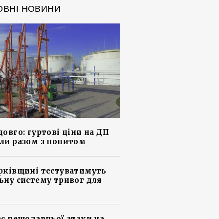
ОВНІ НОВИНИ
довго: гуртові ціни на ДП
ли разом з попитом
рківщині тестуватимуть
ьну систему тривог для
ас нещодавньої атаки на