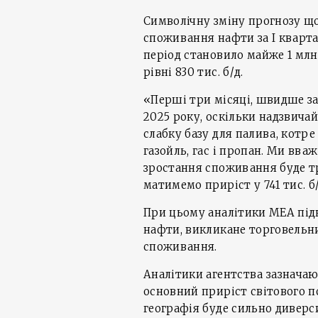
Символічну зміну прогнозу що
споживання нафти за I кварта
період становило майже 1 млн 
рівні 830 тис. б/д.
«Перші три місяці, швидше з
2025 року, оскільки надзвича
слабку базу для палива, котр
газойль, гас і пропан. Ми вва
зростання споживання буде т
матимемо приріст у 741 тис. б/
При цьому аналітики МЕА під
нафти, викликане торговельн
споживання.
Аналітики агентства зазначают
основний приріст світового п
географія буде сильно диверс