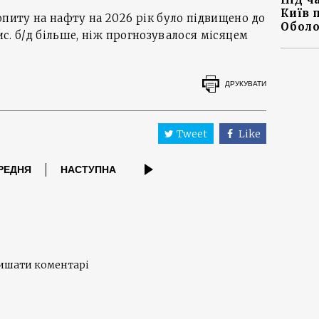
Київ 
опиту на нафту на 2026 рік було підвищено до
Оболо
тис. б/д більше, ніж прогнозувалося місяцем
ДРУКУВАТИ
Tweet
Like
РЕДНЯ
НАСТУПНА
лишати коментарі