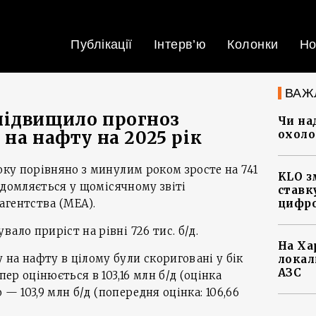
Публікації
Інтерв’ю
Колонки
Но
ВАЖ
підвищило прогноз
Чи на
на нафту на 2025 рік
охоло
року порівняно з минулим роком зросте на 741
KLO з
овідомляється у щомісячному звіті
ставку
агентства (МЕА).
цифро
ало приріст на рівні 726 тис. б/д.
На Ха
на нафту в цілому були скориговані у бік
локал
АЗС
пер оцінюється в 103,16 млн б/д (оцінка
о — 103,9 млн б/д (попередня оцінка: 106,66