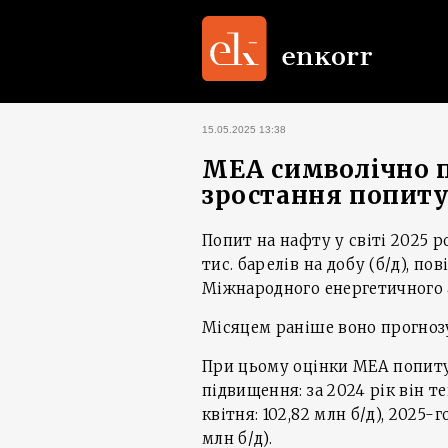
15.05.2025 13:38
МЕА символічно 
зростання попиту 
Попит на нафту у світі 2025 
тис. барелів на добу (б/д), п
Міжнародного енергетичного 
Місяцем раніше воно прогнозув
При цьому оцінки МЕА попиту 
підвищення: за 2024 рік він те
квітня: 102,82 млн б/д), 2025-г
млн б/д).