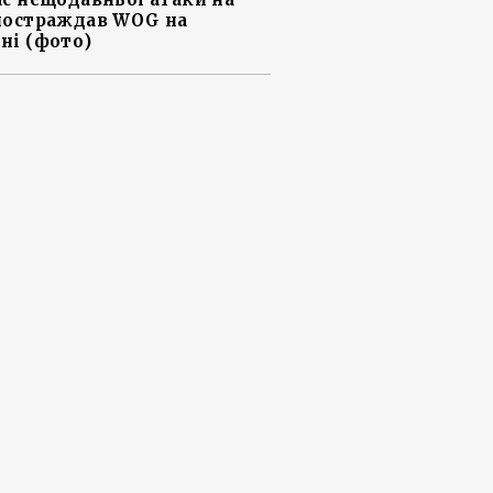
постраждав WOG на
ні (фото)