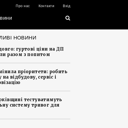
Про нас
Контакти
Вхід
вини
ЛИВІ НОВИНИ
довго: гуртові ціни на ДП
ли разом з попитом
мінила пріоритети: робить
 на відбудову, сервіс і
візацію
рківщині тестуватимуть
ьну систему тривог для