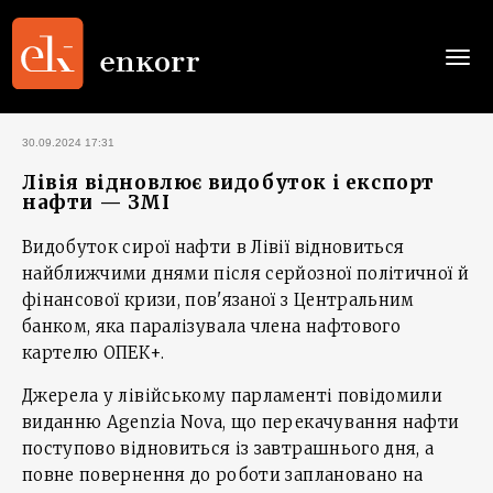
Togg
navi
30.09.2024 17:31
Лівія відновлює видобуток і експорт
нафти — ЗМІ
Видобуток сирої нафти в Лівії відновиться
найближчими днями після серйозної політичної й
фінансової кризи, пов'язаної з Центральним
банком, яка паралізувала члена нафтового
картелю ОПЕК+.
Джерела у лівійському парламенті повідомили
виданню Agenzia Nova, що перекачування нафти
поступово відновиться із завтрашнього дня, а
повне повернення до роботи заплановано на