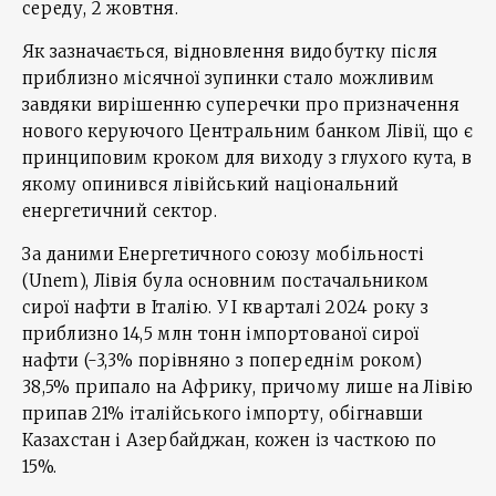
середу, 2 жовтня.
Як зазначається, відновлення видобутку після
приблизно місячної зупинки стало можливим
завдяки вирішенню суперечки про призначення
нового керуючого Центральним банком Лівії, що є
принциповим кроком для виходу з глухого кута, в
якому опинився лівійський національний
енергетичний сектор.
За даними Енергетичного союзу мобільності
(Unem), Лівія була основним постачальником
сирої нафти в Італію. У І кварталі 2024 року з
приблизно 14,5 млн тонн імпортованої сирої
нафти (-3,3% порівняно з попереднім роком)
38,5% припало на Африку, причому лише на Лівію
припав 21% італійського імпорту, обігнавши
Казахстан і Азербайджан, кожен із часткою по
15%.