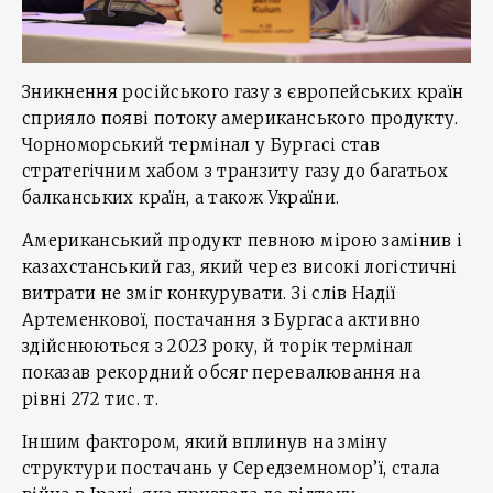
Зникнення російського газу з європейських країн
сприяло появі потоку американського продукту.
Чорноморський термінал у Бургасі став
стратегічним хабом з транзиту газу до багатьох
балканських країн, а також України.
Американський продукт певною мірою замінив і
казахстанський газ, який через високі логістичні
витрати не зміг конкурувати. Зі слів Надії
Артеменкової, постачання з Бургаса активно
здійснюються з 2023 року, й торік термінал
показав рекордний обсяг перевалювання на
рівні 272 тис. т.
Іншим фактором, який вплинув на зміну
структури постачань у Середземномор’ї, стала