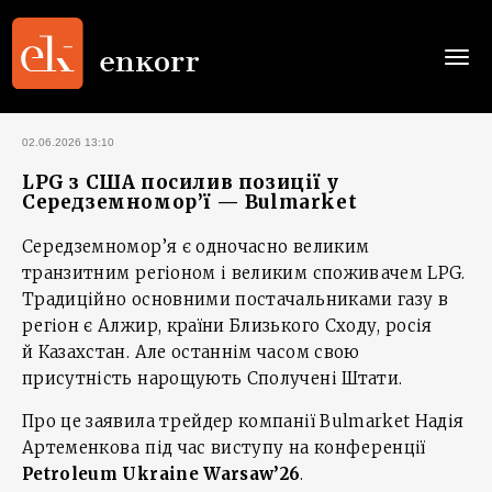
Togg
navi
02.06.2026 13:10
LPG з США посилив позиції у
Середземномор’ї — Bulmarket
Середземномор’я є одночасно великим
транзитним регіоном і великим споживачем LPG.
Традиційно основними постачальниками газу в
регіон є Алжир, країни Близького Сходу, росія
й Казахстан. Але останнім часом свою
присутність нарощують Сполучені Штати.
Про це заявила трейдер компанії Bulmarket Надія
Артеменкова під час виступу на конференції
Petroleum Ukraine Warsaw’26
.