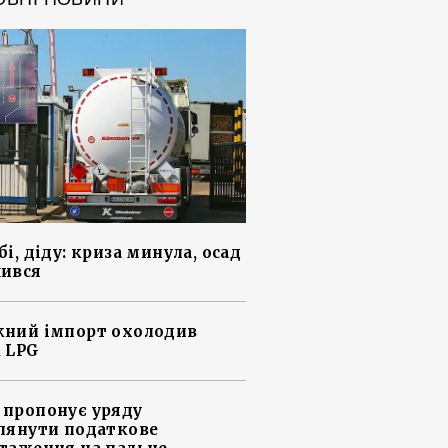
і, діду: криза минула, осад
ився
ний імпорт охолодив
 LPG
пропонує уряду
лянути податкове