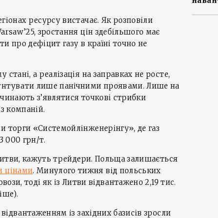
наван
егіонах ресурсу вистачає. Як розповіли
arsaw’25, зростання цін здебільшого має
и про дефіцит газу в країні точно не
 стані, а реалізація на заправках не росте,
унтувати лише панічними проявами. Лише на
очинають з’являтися точкові стрибки
із компаній.
и торги «Системойлінженерінгу», де газ
3 000 грн/т.
з Литви, кажуть трейдери. Польща залишається
и цінами
. Минулого тижня від польських
овози, тоді як із Литви відвантажено 2,19 тис.
іше).
з відвантаженням із західних базисів зросли