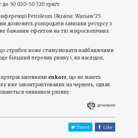
т до 50 020-50 720 грн/т.
нференції Petroleum Ukraine. Warsaw’25
іни дозволить розпродати залишки ресурсу з
е бажаним ефектом на тлі мікроскопічних
 що стрибок може стимулювати найближчими
е більший перелив ринку і, як наслідок,
портерів запевнили
enkorr
, що не мають
рху вже законтрактованих на червень, однак
 лишаються чинником ризику.
ДРУКУВАТИ
Tweet
Like