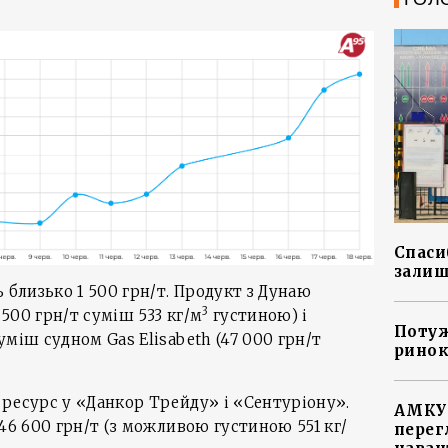
Спасиб
залиш
 близько 1 500 грн/т. Продукт з Дунаю
3
500 грн/т суміш 533 кг/м
густиною) і
Потуж
міш судном Gas Elisabeth (47 000 грн/т
ринок
ресурс у «Данкор Трейду» і «Сентуріону».
АМКУ 
46 600 грн/т (з можливою густиною 551 кг/
перег