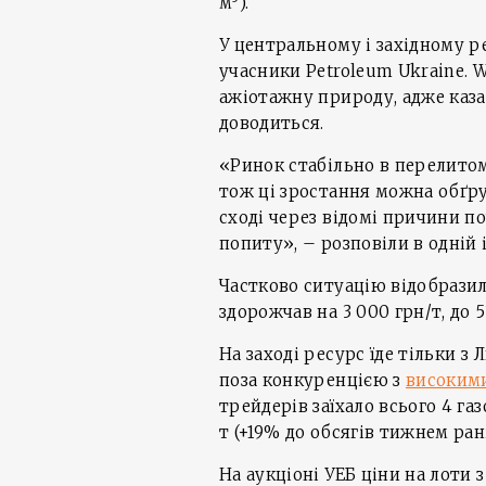
м
).
У центральному і західному р
учасники Petroleum Ukraine. W
ажіотажну природу, адже казат
доводиться.
«Ринок стабільно в перелитому
тож ці зростання можна обґр
сході через відомі причини п
попиту», – розповіли в одній 
Частково ситуацію відобразил
здорожчав на 3 000 грн/т, до 5
На заході ресурс їде тільки 
поза конкуренцією з
високим
трейдерів заїхало всього 4 газ
т (+19% до обсягів тижнем ран
На аукціоні УЕБ ціни на лоти 