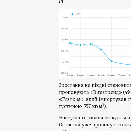
т
Зростання на півдні становить
пропонують «Вігазтрейд» (49 
«Газтрім», який імпортував су
3
густиною 557 кг/м
).
Наступного тижня очікується 
Останній уже пропонує газ за 
3