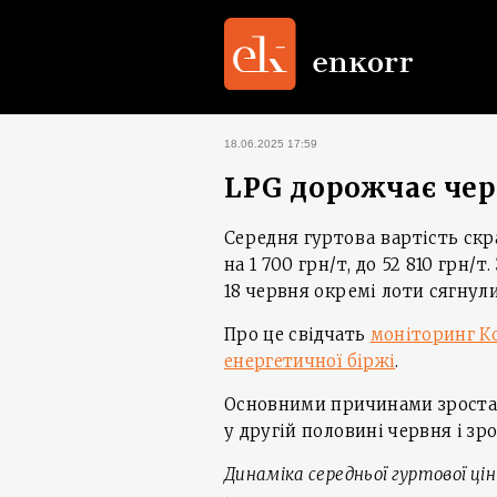
18.06.2025 17:59
LPG дорожчає чер
Середня гуртова вартість скрап
на 1 700 грн/т, до 52 810 грн/
18 червня окремі лоти сягнули
Про це свідчать
моніторинг К
енергетичної біржі
.
Основними причинами зростан
у другій половині червня і зр
Динаміка середньої гуртової ціни 