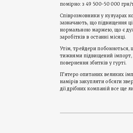
помірно: з 49 500-50 000 грн/
Співрозмовники у кулуарах ко
зазначають, що підвищення ц
нормальною маржею, що є дуж
заробітків в останні місяці.
Утім, трейдери побоюються,
тижнями підвищений імпорт, щ
повернення збитків у гурті.
П’ятеро опитаних великих ім
намірів закупляти обсяги зве
дії дрібних компаній все ще