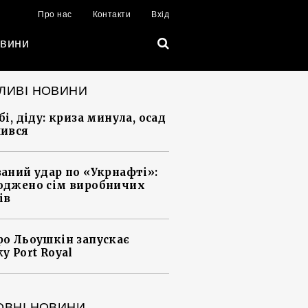
Про нас
Контакти
Вхід
вини
ЛИВІ НОВИНИ
і, діду: криза минула, осад
ився
аний удар по «Укрнафті»:
джено сім виробничих
ів
о Льоушкін запускає
у Port Royal
ОВНІ НОВИНИ