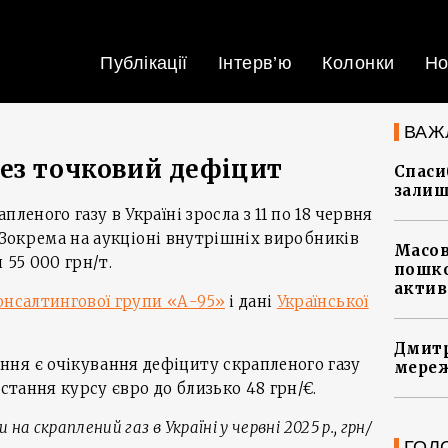
Публікації
Інтерв’ю
Колонки
Но
ВАЖ
ез точковий дефіцит
Спасиб
залиш
леного газу в Україні зросла з 11 по 18 червня
т. Зокрема на аукціоні внутрішніх виробників
Масов
 55 000 грн/т.
пошко
актив
онсалтингової групи «А-95»
і дані
Української
Дмитр
ня є очікування дефіциту скрапленого газу
мереж
остання курсу євро до близько 48 грн/€.
на скраплений газ в Україні у червні 2025 р., грн/
ГОЛ