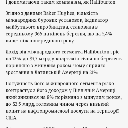
і допомагаючи таким компаніям, як Halliburton.
Згідно з даними Baker Hughes, кількість
міжнародних бурових установок, індикатор
майбутнього виробництва, становила в
середньому 965 на кінець березня, що на 5,4%
вище, ніж попереднього року.
Дохід від міжнародного сегмента Halliburton зріс
на 12%, до $3,3 млрд у кварталі з січня по березень
порівняно з минулим роком, чому сприяло
зростання в Латинській Америці на 21%.
Потужність його міжнародного сегмента різко
контрастує з його доходом у Північній Америці,
який знизився на 8% порівняно з минулим роком,
до $2,5 млрд, головним чином через низький
попит на нафтопромислові послуги на території
США.