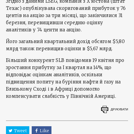
Згідно з даними LSEG, компанія з Х’юстона (штат
Техас) опублікувала скоригований прибуток у 76
центів на акцію за три місяці, що закінчилися 31
березня, перевищивши середню оцінку
аналітиків у 74 центи на акцію.
Його загальний квартальний дохід обсягом $5,80
млрд також перевищив оцінки в $5,67 млрд.
Більший конкурент SLB повідомив 19 квітня про
зростання прибутку за І квартал на 14%, що
відповідає оцінкам аналітиків, оскільки
підвищення попиту на буріння нафти й газу на
Близькому Сході і в Африці допомогло
компенсувати слабкість у Північній Америці.
ДРУКУВАТИ
Tweet
Like