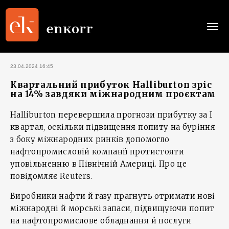
Togg
navi
23.04.2024 16:45
Квартальний прибуток Halliburton зріс
на 14% завдяки міжнародним проєктам
Halliburton перевершила прогнози прибутку за І
квартал, оскільки підвищення попиту на буріння
з боку міжнародних ринків допомогло
нафтопромисловій компанії протистояти
уповільненню в Північній Америці. Про це
повідомляє Reuters.
Виробники нафти й газу прагнуть отримати нові
міжнародні й морські запаси, підвищуючи попит
на нафтопромислове обладнання й послуги