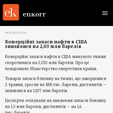
Togg
navi
08.05.2025 12:14
Комерційні запаси нафти в США
знизилися на 2,03 млн барелів
Комерційні запаси нафти в США минулого тижня
скоротилися на 2,032 млн барелів. Про це
повідомило Міністерство енергетики країни.
Товарні запаси бензину на тижні, що завершився
2 травня, зросли на 188 тис. барелів, дистилятів –
знизилися на 1,107 млн ​​барелів.
Експерти очікували на зниження запасів бензину
на 1,5 млн барелів, дистилятів – на 1,4
тис. барелів.