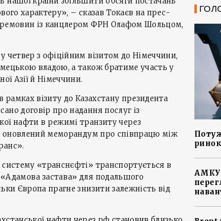
ь нашої країни збільшити обсяги постачань
ГОЛ
вого характеру», – сказав Токаєв на прес-
еремовин із канцлером ФРН Олафом Шольцом,
у четвер з офіційним візитом до Німеччини,
імецькою владою, а також братиме участь у
ної Азії й Німеччини.
 в рамках візиту до Казахстану президента
ано договір про надання послуг із
кої нафти в режимі транзиту через
Потуж
та оновлений меморандум про співпрацю між
ринок
ранс».
з систему «транснєфті» транспортується в
АМКУ 
 «Адамова застава» для подальшого
перег
льки Європа прагне знизити залежність від
наван
ахстанської нафти через рф становив близько