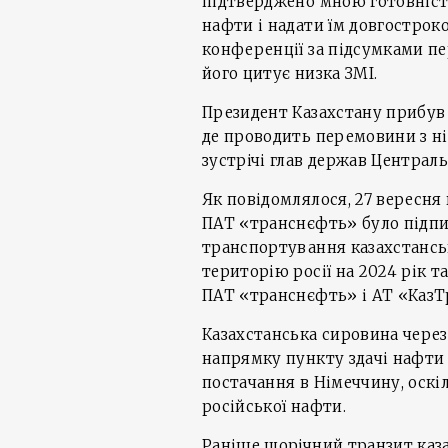
підтверджено мною готовніст
нафти і надати їм довгостроко
конференції за підсумками п
його цитує низка ЗМІ.
Президент Казахстану прибув 
де проводить перемовини з н
зустрічі глав держав Централь
Як повідомлялося, 27 вересня
ПАТ «транснєфть» було підпис
транспортування казахстансь
територію росії на 2024 рік 
ПАТ «транснєфть» і АТ «КазТ
Казахстанська сировина чере
напрямку пункту здачі нафти
постачання в Німеччину, оскі
російської нафти.
Раніше щорічний транзит каз