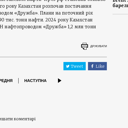
Brent
барел
ого року Казахстан розпочав постачання
одом «Дружба». Плани на поточний рік
 тис. тонн нафти. 2024 року Казахстан
Н нафтопроводом «Дружба» 1,2 млн тонн
ДРУКУВАТИ
Tweet
Like
РЕДНЯ
НАСТУПНА
лишати коментарі