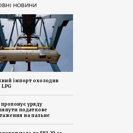
ОВНІ НОВИНИ
ний імпорт охолодив
 LPG
пропонує уряду
лянути податкове
таження на пальне