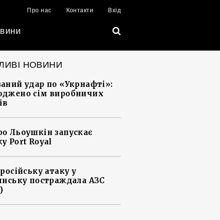
Про нас
Контакти
Вхід
вини
ЛИВІ НОВИНИ
аний удар по «Укрнафті»:
джено сім виробничих
ів
о Льоушкін запускає
у Port Royal
 російську атаку у
янську постраждала АЗС
)