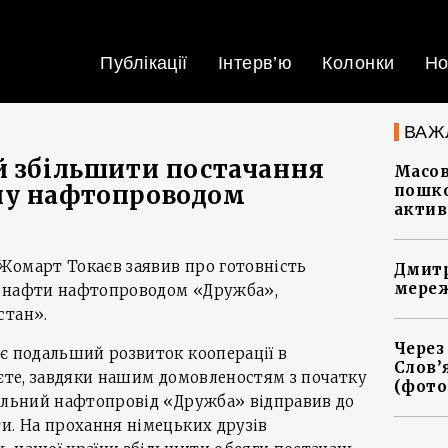
Публікації
Інтерв’ю
Колонки
Но
ВАЖ
й збільшити постачання
Масов
ну нафтопроводом
пошко
актив
Жомарт Токаєв заявив про готовність
Дмитр
мереж
я нафти нафтопроводом «Дружба»,
стан».
Через
є подальший розвиток кооперації в
Слов’
аєте, завдяки нашим домовленостям з початку
(фото
ральний нафтопровід «Дружба» відправив до
и. На прохання німецьких друзів