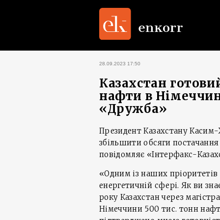
28.09.2023 17:50
Казахстан готови
нафти в Німеччи
«Дружба»
Президент Казахстану Касим-
збільшити обсяги постачанн
повідомляє «Інтерфакс-Казах
«Одним із наших пріоритетів 
енергетичній сфері. Як ви зн
року Казахстан через магіст
Німеччини 500 тис. тонн нафт