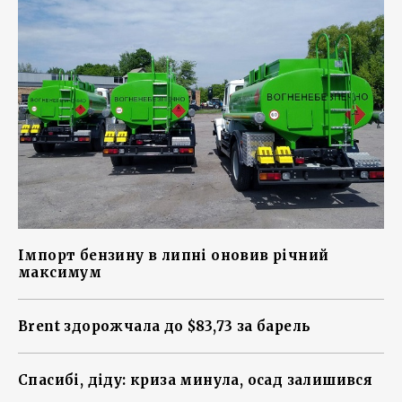
Імпорт бензину в липні оновив річний
максимум
Brent здорожчала до $83,73 за барель
Спасибі, діду: криза минула, осад залишився