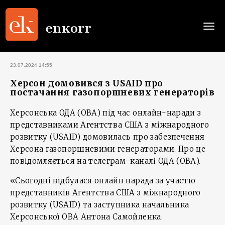
Togg
navi
23.07.2024 14:55
Херсон домовився з USAID про
постачання газопоршневих генераторів
Херсонська ОДА (ОВА) під час онлайн-наради з
представниками Агентства США з міжнародного
розвитку (USAID) домовилась про забезпечення
Херсона газопоршневими генераторами. Про це
повідомляється на телеграм-каналі ОДА (ОВА).
«Сьогодні відбулася онлайн нарада за участю
представників Агентства США з міжнародного
розвитку (USAID) та заступника начальника
Херсонської ОВА Антона Самойленка.