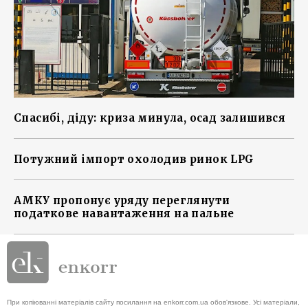
Спасибі, діду: криза минула, осад залишився
Потужний імпорт охолодив ринок LPG
АМКУ пропонує уряду переглянути
податкове навантаження на пальне
При копіюванні матеріалів сайту посилання на enkorr.com.ua обов'язкове. Усі матеріали,