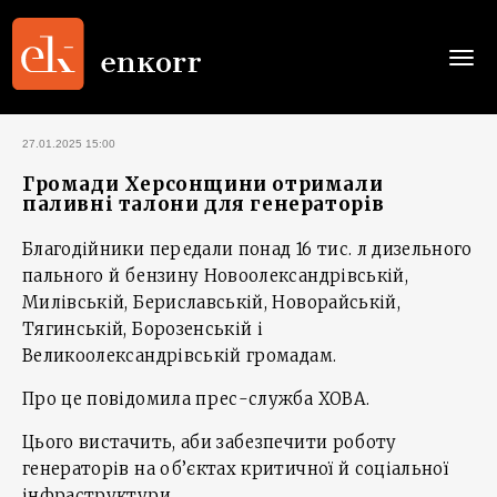
Togg
navi
27.01.2025 15:00
Громади Херсонщини отримали
паливні талони для генераторів
Благодійники передали понад 16 тис. л дизельного
пального й бензину Новоолександрівській,
Милівській, Бериславській, Новорайській,
Тягинській, Борозенській і
Великоолександрівській громадам.
Про це повідомила прес-служба ХОВА.
Цього вистачить, аби забезпечити роботу
генераторів на об’єктах критичної й соціальної
інфраструктури.