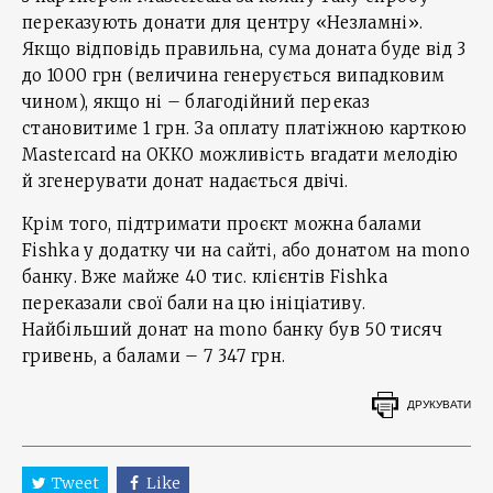
переказують донати для центру «Незламні».
Якщо відповідь правильна, сума доната буде від 3
до 1000 грн (величина генерується випадковим
чином), якщо ні – благодійний переказ
становитиме 1 грн. За оплату платіжною карткою
Mastercard на ОККО можливість вгадати мелодію
й згенерувати донат надається двічі.
Крім того, підтримати проєкт можна балами
Fishka у додатку чи на сайті, або донатом на mono
банку. Вже майже 40 тис. клієнтів Fishka
переказали свої бали на цю ініціативу.
Найбільший донат на mono банку був 50 тисяч
гривень, а балами – 7 347 грн.
ДРУКУВАТИ
Tweet
Like