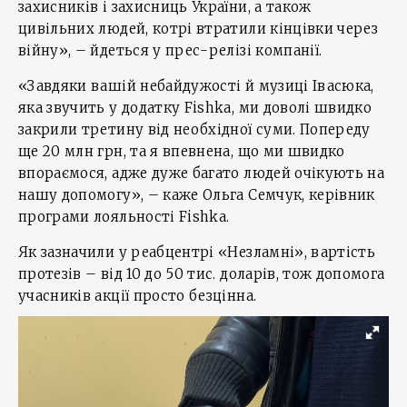
захисників і захисниць України, а також
цивільних людей, котрі втратили кінцівки через
війну», – йдеться у прес-релізі компанії.
«Завдяки вашій небайдужості й музиці Івасюка,
яка звучить у додатку Fishka, ми доволі швидко
закрили третину від необхідної суми. Попереду
ще 20 млн грн, та я впевнена, що ми швидко
впораємося, адже дуже багато людей очікують на
нашу допомогу», – каже Ольга Семчук, керівник
програми лояльності Fishka.
Як зазначили у реабцентрі «Незламні», вартість
протезів – від 10 до 50 тис. доларів, тож допомога
учасників акції просто безцінна.