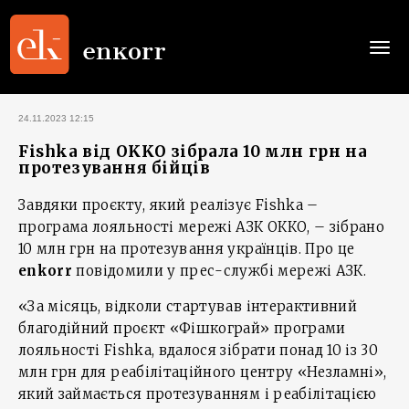
Togg
navi
24.11.2023 12:15
Fishka від OKKO зібрала 10 млн грн на
протезування бійців
Завдяки проєкту, який реалізує Fishka –
програма лояльності мережі АЗК ОККО, – зібрано
10 млн грн на протезування українців. Про це
enkorr
повідомили у прес-службі мережі АЗК.
«За місяць, відколи стартував інтерактивний
благодійний проєкт «Фішкограй» програми
лояльності Fishka, вдалося зібрати понад 10 із 30
млн грн для реабілітаційного центру «Незламні»,
який займається протезуванням і реабілітацією