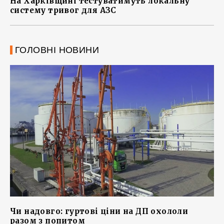
На Харківщині тестуватимуть локальну
систему тривог для АЗС
ГОЛОВНІ НОВИНИ
Чи надовго: гуртові ціни на ДП охололи
разом з попитом