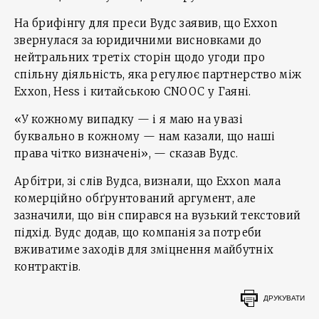
На брифінгу для преси Вудс заявив, що Exxon
звернулася за юридичними висновками до
нейтральних третіх сторін щодо угоди про
спільну діяльність, яка регулює партнерство між
Exxon, Hess і китайською CNOOC у Гаяні.
«У кожному випадку — і я маю на увазі
буквально в кожному — нам казали, що наші
права чітко визначені», — сказав Вудс.
Арбітри, зі слів Вудса, визнали, що Exxon мала
комерційно обґрунтований аргумент, але
зазначили, що він спирався на вузький текстовий
підхід. Вудс додав, що компанія за потреби
вживатиме заходів для зміцнення майбутніх
контрактів.
ДРУКУВАТИ