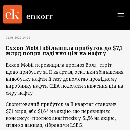
Togg
navi
01.08.2025 14:25
Exxon Mobil збільшила прибуток до $7,1
млрд попри падіння цін на нафту
Exxon Mobil перевищила прогноз Волл-стріт
щодо прибутку за ІІ квартал, оскільки збільшення
видобутку нафти й газу допомогло провідному
виробнику нафти США подолати зниження цін на
сиру нафту.
Скоригований прибуток за ІІ квартал становив
$7,1 млрд, або $1,64 на акцію, що перевищило
консенсус-прогноз аналітиків у $1,56 на акцію,
згідно з даними, зібраними LSEG.