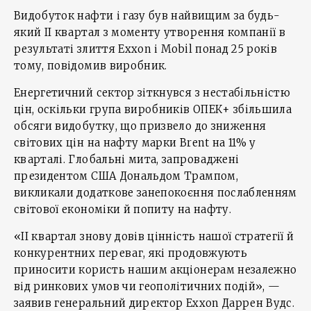
Видобуток нафти і газу був найвищим за будь-
який ІІ квартал з моменту утворення компанії в
результаті злиття Exxon і Mobil понад 25 років
тому, повідомив виробник.
Енергетичний сектор зіткнувся з нестабільністю
цін, оскільки група виробників ОПЕК+ збільшила
обсяги видобутку, що призвело до зниження
світових цін на нафту марки Brent на 11% у
кварталі. Глобальні мита, запроваджені
президентом США Дональдом Трампом,
викликали додаткове занепокоєння послабленням
світової економіки й попиту на нафту.
«ІІ квартал знову довів цінність нашої стратегії й
конкурентних переваг, які продовжують
приносити користь нашим акціонерам незалежно
від ринкових умов чи геополітичних подій», —
заявив генеральний директор Exxon Даррен Вудс.