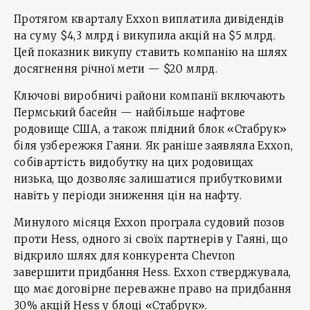
Протягом кварталу Exxon виплатила дивідендів
на суму $4,3 млрд і викупила акцій на $5 млрд.
Цей показник викупу ставить компанію на шлях
досягнення річної мети — $20 млрд.
Ключові виробничі райони компанії включають
Пермський басейн — найбільше нафтове
родовище США, а також плідний блок «Стабрук»
біля узбережжя Гаяни. Як раніше заявляла Exxon,
собівартість видобутку на цих родовищах
низька, що дозволяє залишатися прибутковими
навіть у періоди зниження цін на нафту.
Минулого місяця Exxon програла судовий позов
проти Hess, одного зі своїх партнерів у Гаяні, що
відкрило шлях для конкурента Chevron
завершити придбання Hess. Exxon стверджувала,
що має договірне переважне право на придбання
30% акцій Hess у блоці «Стабрук».