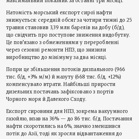
максимальний показник за останні три місяці.
Натомість морський експорт сирої нафти
знижується: середній обсяг за чотири тижні до 25
травня становив 3,39 млн барелів на добу (б/д),
що свідчить про поступове зниження видобутку.
Це пов’язано з обмеженнями у переробленні
через сезонні ремонти НПЗ, що знизили
виробництво до мінімуму за два місяці.
Попри це збільшення потоків дизпального (966
тис. б/д, +3% м/м) й мазуту (668 тис. б/д, +12%)
компенсувало втрати. Найбільші прирости
дизельних постачань зафіксовано з портів
Чорного моря й Далекого Сходу.
Експорт сировини для НПЗ, зокрема вакуумного
газойлю, впав на 36% — до 86 тис. б/д. Постачання
нафти скоротились на 6%, значно зменшився
потік до Азії, тоді як зросли відвантаження до