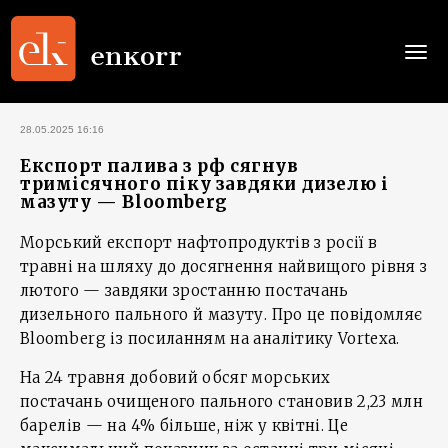
Togg
navi
28.05.2025 16:16
Експорт палива з рф сягнув
тримісячного піку завдяки дизелю і
мазуту — Bloomberg
Морський експорт нафтопродуктів з росії в
травні на шляху до досягнення найвищого рівня з
лютого — завдяки зростанню постачань
дизельного пального й мазуту. Про це повідомляє
Bloomberg із посиланням на аналітику Vortexa.
На 24 травня добовий обсяг морських
постачань очищеного пального становив 2,23 млн
барелів — на 4% більше, ніж у квітні. Це