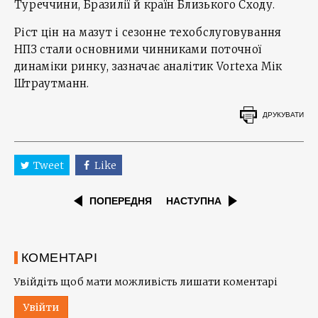
Туреччини, Бразилії й країн Близького Сходу.
Ріст цін на мазут і сезонне техобслуговування
НПЗ стали основними чинниками поточної
динаміки ринку, зазначає аналітик Vortexa Мік
Штраутманн.
ДРУКУВАТИ
Tweet
Like
ПОПЕРЕДНЯ
НАСТУПНА
КОМЕНТАРІ
Увійдіть щоб мати можливість лишати коментарі
Увійти