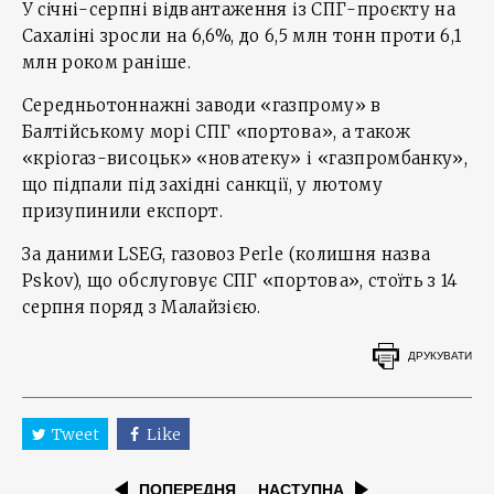
У січні-серпні відвантаження із СПГ-проєкту на
Сахаліні зросли на 6,6%, до 6,5 млн тонн проти 6,1
млн роком раніше.
Середньотоннажні заводи «газпрому» в
Балтійському морі СПГ «портова», а також
«кріогаз-висоцьк» «новатеку» і «газпромбанку»,
що підпали під західні санкції, у лютому
призупинили експорт.
За даними LSEG, газовоз Perle (колишня назва
Pskov), що обслуговує СПГ «портова», стоїть з 14
серпня поряд з Малайзією.
ДРУКУВАТИ
Tweet
Like
ПОПЕРЕДНЯ
НАСТУПНА