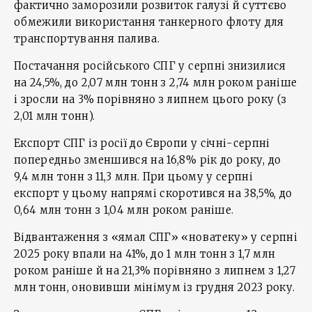
фактично заморозили розвиток галузі й суттєво
обмежили використання танкерного флоту для
транспортування палива.
Постачання російського СПГ у серпні знизилися
на 24,5%, до 2,07 млн тонн з 2,74 млн роком раніше
і зросли на 3% порівняно з липнем цього року (з
2,01 млн тонн).
Експорт СПГ із росії до Європи у січні-серпні
попередньо зменшився на 16,8% рік до року, до
9,4 млн тонн з 11,3 млн. При цьому у серпні
експорт у цьому напрямі скоротився на 38,5%, до
0,64 млн тонн з 1,04 млн роком раніше.
Відвантаження з «ямал СПГ» «новатеку» у серпні
2025 року впали на 41%, до 1 млн тонн з 1,7 млн
роком раніше й на 21,3% порівняно з липнем з 1,27
млн тонн, оновивши мінімум із грудня 2023 року.