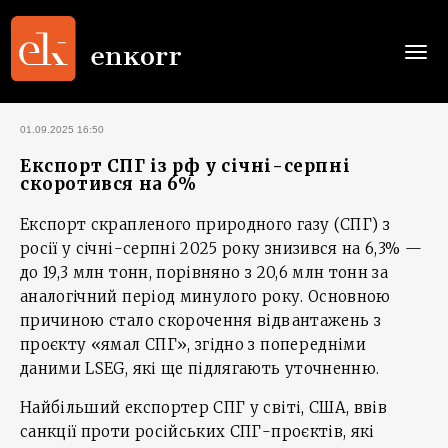
Togg
navi
01.09.2025 16:50
Експорт CПГ із рф у січні-серпні
скоротився на 6%
Експорт скрапленого природного газу (СПГ) з
росії у січні-серпні 2025 року знизився на 6,3% —
до 19,3 млн тонн, порівняно з 20,6 млн тонн за
аналогічний період минулого року. Основною
причиною стало скорочення відвантажень з
проєкту «ямал СПГ», згідно з попередніми
даними LSEG, які ще підлягають уточненню.
Найбільший експортер СПГ у світі, США, ввів
санкції проти російських СПГ-проєктів, які