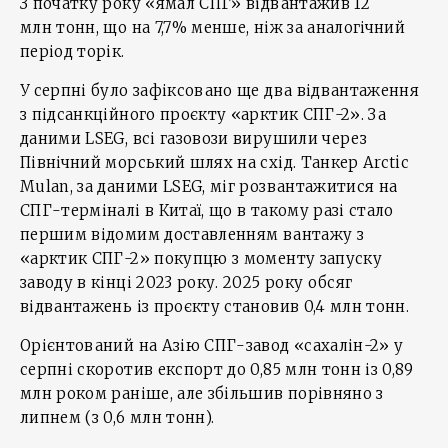
З початку року «ямал СПГ» відвантажив 12
млн тонн, що на 7,7% менше, ніж за аналогічний
період торік.
У серпні було зафіксовано ще два відвантаження
з підсанкційного проєкту «арктик СПГ-2». За
даними LSEG, всі газовози вирушили через
Північний морський шлях на схід. Танкер Arctic
Mulan, за даними LSEG, міг розвантажитися на
СПГ-терміналі в Китаї, що в такому разі стало
першим відомим доставленням вантажу з
«арктик СПГ-2» покупцю з моменту запуску
заводу в кінці 2023 року. 2025 року обсяг
відвантажень із проєкту становив 0,4 млн тонн.
Орієнтований на Азію СПГ-завод «сахалін-2» у
серпні скоротив експорт до 0,85 млн тонн із 0,89
млн роком раніше, але збільшив порівняно з
липнем (з 0,6 млн тонн).