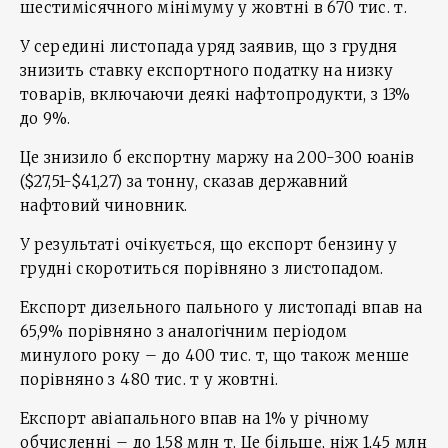
шестимісячного мінімуму у жовтні в 670 тис. т.
У середині листопада уряд заявив, що з грудня
знизить ставку експортного податку на низку
товарів, включаючи деякі нафтопродукти, з 13%
до 9%.
Це знизило б експортну маржу на 200-300 юанів
($27,51-$41,27) за тонну, сказав державний
нафтовий чиновник.
У результаті очікується, що експорт бензину у
грудні скоротиться порівняно з листопадом.
Експорт дизельного пального у листопаді впав на
65,9% порівняно з аналогічним періодом
минулого року – до 400 тис. т, що також менше
порівняно з 480 тис. т у жовтні.
Експорт авіапального впав на 1% у річному
обчисленні – до 1,58 млн т. Це більше, ніж 1,45 млн