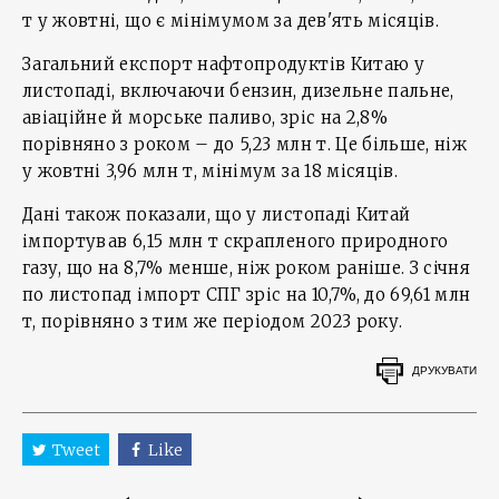
т у жовтні, що є мінімумом за дев'ять місяців.
Загальний експорт нафтопродуктів Китаю у
листопаді, включаючи бензин, дизельне пальне,
авіаційне й морське паливо, зріс на 2,8%
порівняно з роком – до 5,23 млн т. Це більше, ніж
у жовтні 3,96 млн т, мінімум за 18 місяців.
Дані також показали, що у листопаді Китай
імпортував 6,15 млн т скрапленого природного
газу, що на 8,7% менше, ніж роком раніше. З січня
по листопад імпорт СПГ зріс на 10,7%, до 69,61 млн
т, порівняно з тим же періодом 2023 року.
ДРУКУВАТИ
Tweet
Like