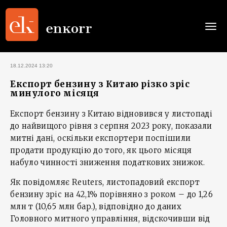
Togg
navi
18.12.2024 13:20
Експорт бензину з Китаю різко зріс
минулого місяця
Експорт бензину з Китаю відновився у листопаді
до найвищого рівня з серпня 2023 року, показали
митні дані, оскільки експортери поспішили
продати продукцію до того, як цього місяця
набуло чинності зниження податкових знижок.
Як повідомляє Reuters, листопадовий експорт
бензину зріс на 42,1% порівняно з роком – до 1,26
млн т (10,65 млн бар.), відповідно до даних
Головного митного управління, відскочивши від