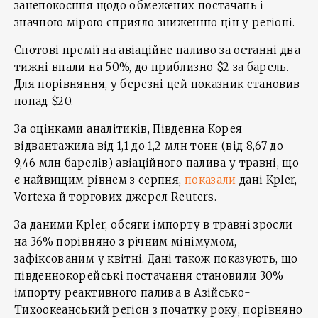
занепокоєння щодо обмежених постачань і
значною мірою сприяло зниженню цін у регіоні.
Спотові премії на авіаційне паливо за останні два
тижні впали на 50%, до приблизно $2 за барель.
Для порівняння, у березні цей показник становив
понад $20.
За оцінками аналітиків, Південна Корея
відвантажила від 1,1 до 1,2 млн тонн (від 8,67 до
9,46 млн барелів) авіаційного палива у травні, що
є найвищим рівнем з серпня,
показали
дані Kpler,
Vortexa й торгових джерел Reuters.
За даними Kpler, обсяги імпорту в травні зросли
на 36% порівняно з річним мінімумом,
зафіксованим у квітні. Дані також показують, що
південнокорейські постачання становили 30%
імпорту реактивного палива в Азійсько-
Тихоокеанський регіон з початку року, порівняно