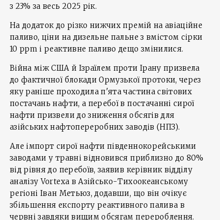
з 23% за весь 2025 рік.
На додаток до різко нижчих премій на авіаційне
паливо, ціни на дизельне пальне з вмістом сірки
10 ppm і реактивне паливо дещо змінилися.
Війна між США й Ізраїлем проти Ірану призвела
до фактичної блокади Ормузької протоки, через
яку раніше проходила п'ята частина світових
постачань нафти, а перебої в постачанні сирої
нафти призвели до зниження обсягів для
азійських нафтопереробних заводів (НПЗ).
Але імпорт сирої нафти південнокорейськими
заводами у травні відновився приблизно до 80%
від рівня до перебоїв, заявив керівник відділу
аналізу Vortexa в Азійсько-Тихоокеанському
регіоні Іван Метьюз, додавши, що він очікує
збільшення експорту реактивного палива в
червні завдяки вищим обсягам перероблення.