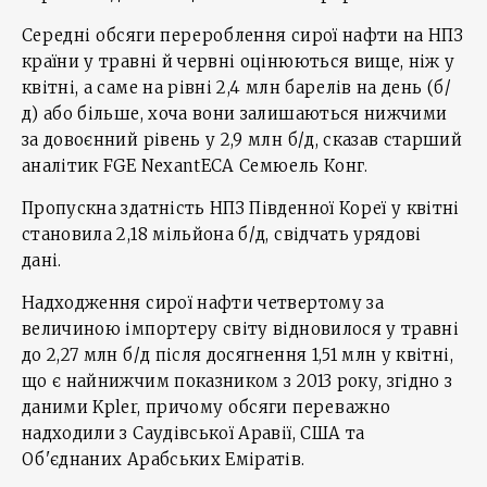
Середні обсяги перероблення сирої нафти на НПЗ
країни у травні й червні оцінюються вище, ніж у
квітні, а саме на рівні 2,4 млн барелів на день (б/
д) або більше, хоча вони залишаються нижчими
за довоєнний рівень у 2,9 млн б/д, сказав старший
аналітик FGE NexantECA Семюель Конг.
Пропускна здатність НПЗ Південної Кореї у квітні
становила 2,18 мільйона б/д, свідчать урядові
дані.
Надходження сирої нафти четвертому за
величиною імпортеру світу відновилося у травні
до 2,27 млн б/д після досягнення 1,51 млн у квітні,
що є найнижчим показником з 2013 року, згідно з
даними Kpler, причому обсяги переважно
надходили з Саудівської Аравії, США та
Об'єднаних Арабських Еміратів.