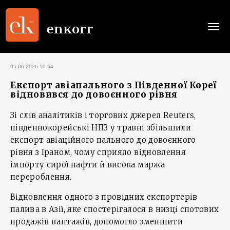
Togg
navi
05.06.2026 10:54
Експорт авіапального з Південної Кореї
відновився до довоєнного рівня
Зі слів аналітиків і торгових джерел Reuters,
південнокорейські НПЗ у травні збільшили
експорт авіаційного пального до довоєнного
рівня з Іраном, чому сприяло відновлення
імпорту сирої нафти й висока маржа
перероблення.
Відновлення одного з провідних експортерів
палива в Азії, яке спостерігалося в низці спотових
продажів вантажів, допомогло зменшити