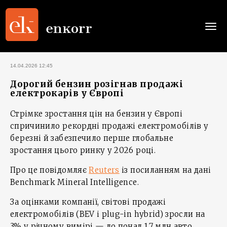
Togg
navi
14.04.2026 12:45
Дорогий бензин розігнав продажі
електрокарів у Європі
Стрімке зростання цін на бензин у Європі
спричинило рекордні продажі електромобілів у
березні й забезпечило перше глобальне
зростання цього ринку у 2026 році.
Про це повідомляє
Reuters
із посиланням на дані
Benchmark Mineral Intelligence.
За оцінками компанії, світові продажі
електромобілів (BEV і plug-in hybrid) зросли на
3% у річному вимірі — до понад 1,7 млн авто.