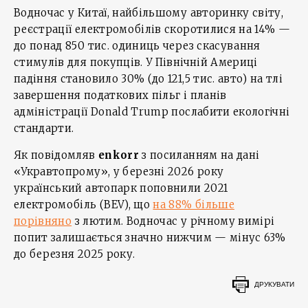
Водночас у Китаї, найбільшому авторинку світу,
реєстрації електромобілів скоротилися на 14% —
до понад 850 тис. одиниць через скасування
стимулів для покупців. У Північній Америці
падіння становило 30% (до 121,5 тис. авто) на тлі
завершення податкових пільг і планів
адміністрації Donald Trump послабити екологічні
стандарти.
Як повідомляв
enkorr
з посиланням на дані
«Укравтопрому», у березні 2026 року
український автопарк поповнили 2021
електромобіль (BEV), що
на 88% більше
порівняно
з лютим. Водночас у річному вимірі
попит залишається значно нижчим — мінус 63%
до березня 2025 року.
ДРУКУВАТИ