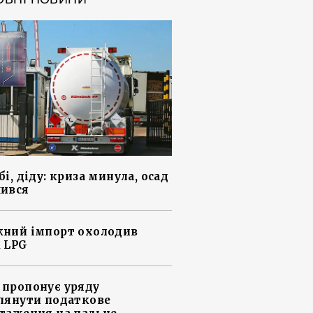
і, діду: криза минула, осад
ився
ний імпорт охолодив
 LPG
пропонує уряду
лянути податкове