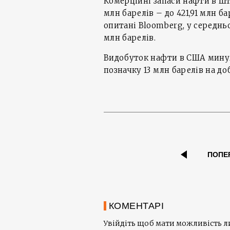
Комерційні запаси нафти в Шт
млн барелів – до 421,91 млн б
опитані Bloomberg, у середнь
млн барелів.
Видобуток нафти в США мину
позначку 13 млн барелів на доб
ПОПЕ
КОМЕНТАРІ
Увійдіть щоб мати можливість 