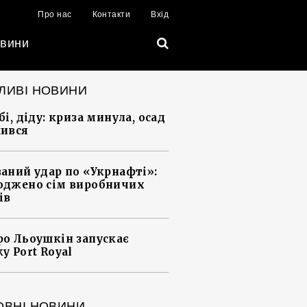
Про нас
Контакти
Вхід
вини
ЛИВІ НОВИНИ
і, діду: криза минула, осад
ився
аний удар по «Укрнафті»:
джено сім виробничих
ів
о Льоушкін запускає
у Port Royal
ОВНІ НОВИНИ