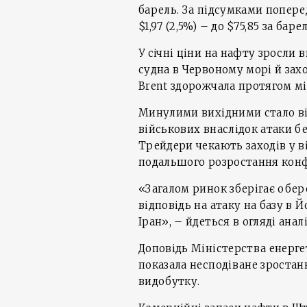
барель. За підсумками поперед
$1,97 (2,5%) – до $75,85 за барел
У січні ціни на нафту зросли в
судна в Червоному морі й захо
Brent здорожчала протягом міс
Минулими вихідними стало ві
військових внаслідок атаки бе
Трейдери чекають заходів у 
подальшого розростання конфл
«Загалом ринок зберігає обер
відповідь на атаку на базу в Й
Іран», – йдеться в огляді анал
Доповідь Міністерства енерге
показала несподіване зростанн
видобутку.