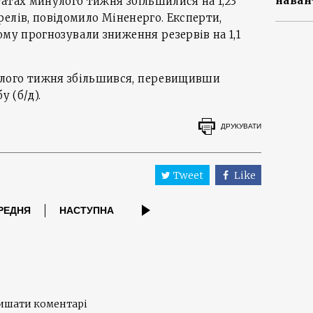
наван
атах минулого тижня збільшилися на 1,23
арелів, повідомило Міненерго. Експерти,
ому прогнозували зниження резервів на 1,1
лого тижня збільшився, перевищивши
у (б/д).
ДРУКУВАТИ
Tweet
Like
РЕДНЯ
НАСТУПНА
лишати коментарі