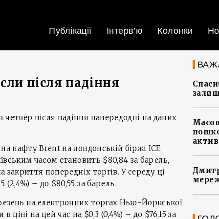
Публікації
Інтерв’ю
Колонки
Но
ВАЖ
сли після падіння
Спасиб
залиш
 четвер після падіння напередодні на даних
Масов
пошко
актив
на нафту Brent на лондонській біржі ICE
київським часом становить $80,84 за барель,
Дмитр
на закриття попередніх торгів. У середу ці
мереж
(2,4%) – до $80,55 за барель.
резень на електронних торгах Нью-Йоркської
 ціні на цей час на $0,3 (0,4%) – до $76,15 за
ГОЛ