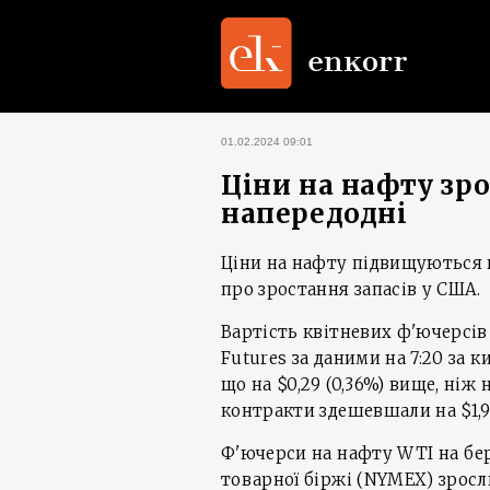
01.02.2024 09:01
Ціни на нафту зро
напередодні
Ціни на нафту підвищуються в
про зростання запасів у США.
Вартість квітневих ф'ючерсів 
Futures за даними на 7:20 за 
що на $0,29 (0,36%) вище, ніж 
контракти здешевшали на $1,95 
Ф'ючерси на нафту WTI на бе
товарної біржі (NYMEX) зросли в