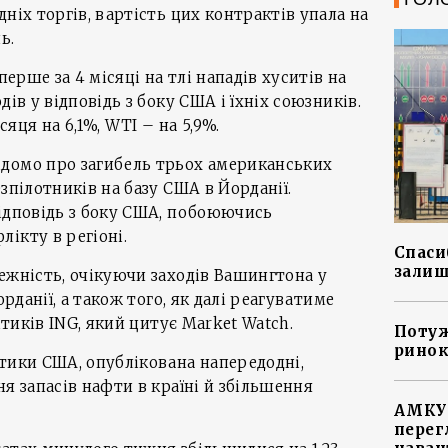
ніх торгів, вартість цих контрактів упала на
ь.
перше за 4 місяці на тлі нападів хуситів на
дів у відповідь з боку США і їхніх союзників.
яця на 6,1%, WTI – на 5,9%.
домо про загибель трьох американських
зпілотників на базу США в Йорданії.
відповідь з боку США, побоюючись
ікту в регіоні.
Спасиб
залиш
ежність, очікуючи заходів Вашингтона у
орданії, а також того, як далі реагуватиме
ітиків ING, який цитує Market Watch.
Потуж
ринок
тики США, опублікована напередодні,
я запасів нафти в країні й збільшення
АМКУ 
перег