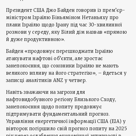
Президент США Джо Байден говорив із прем’єр-
міністром Ізраїлю Біньяміном Нетаньяху про
плани Ізраїлю щодо Ірану під час 30-хвилинної
розмови у середу, яку Білий дім назвав «прямою
й дуже продуктивною».
Байден «продовжує перешкоджати Ізраїлю
атакувати нафтові об’єкти, але зростає
занепокоєння, що союзники Ізраїлю не мають
великого впливу на його стратегію», – йдеться у
записці аналітиків ANZ у четвер.
Навіть зважаючи на загрози для
нафтовидобувного регіону Близького Сходу,
занепокоєння щодо попиту продовжує
підтримувати фундаментальний прогноз.
Управління енергетичної інформації США (EIA) у
вівторок погіршило свій прогноз попиту на 2025
рік через ослаблення економічної активності в