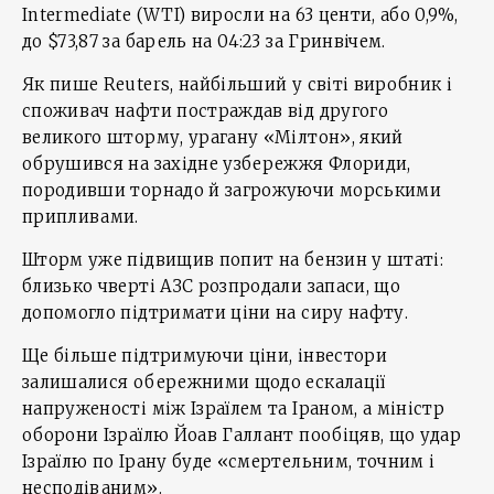
Intermediate (WTI) виросли на 63 центи, або 0,9%,
до $73,87 за барель на 04:23 за Гринвічем.
Як пише Reuters, найбільший у світі виробник і
споживач нафти постраждав від другого
великого шторму, урагану «Мілтон», який
обрушився на західне узбережжя Флориди,
породивши торнадо й загрожуючи морськими
припливами.
Шторм уже підвищив попит на бензин у штаті:
близько чверті АЗС розпродали запаси, що
допомогло підтримати ціни на сиру нафту.
Ще більше підтримуючи ціни, інвестори
залишалися обережними щодо ескалації
напруженості між Ізраїлем та Іраном, а міністр
оборони Ізраїлю Йоав Галлант пообіцяв, що удар
Ізраїлю по Ірану буде «смертельним, точним і
несподіваним».