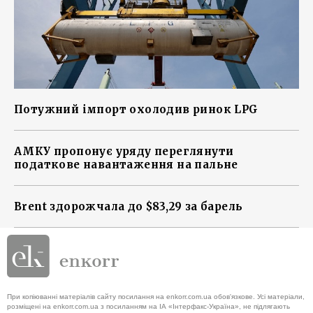
Потужний імпорт охолодив ринок LPG
АМКУ пропонує уряду переглянути
податкове навантаження на пальне
Brent здорожчала до $83,29 за барель
При копіюванні матеріалів сайту посилання на enkorr.com.ua обов'язкове. Усі матеріали,
розміщені на enkorr.com.ua з посиланням на ІА «Інтерфакс-Україна», не підлягають