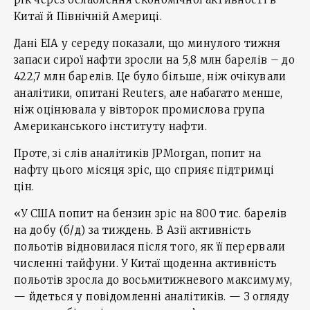
Китаї й Північній Америці.
Дані EIA у середу показали, що минулого тижня
запаси сирої нафти зросли на 5,8 млн барелів – до
422,7 млн барелів. Це було більше, ніж очікували
аналітики, опитані Reuters, але набагато менше,
ніж оцінювала у вівторок промислова група
Американського інституту нафти.
Проте, зі слів аналітиків JPMorgan, попит на
нафту цього місяця зріс, що сприяє підтримці
цін.
«У США попит на бензин зріс на 800 тис. барелів
на добу (б/д) за тиждень. В Азії активність
польотів відновилася після того, як її перервали
численні тайфуни. У Китаї щоденна активність
польотів зросла до восьмитижневого максимуму,
— йдеться у повідомленні аналітиків. — З огляду