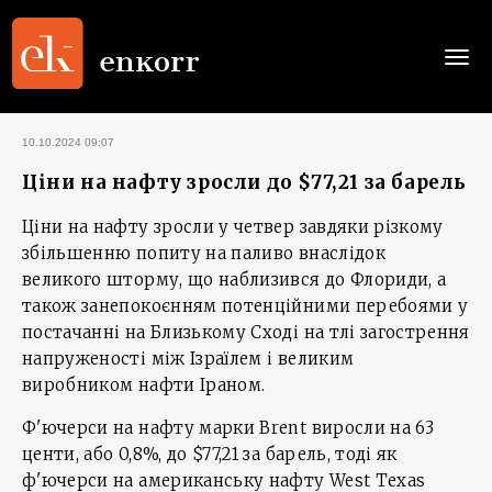
Togg
navi
10.10.2024 09:07
Ціни на нафту зросли до $77,21 за барель
Ціни на нафту зросли у четвер завдяки різкому
збільшенню попиту на паливо внаслідок
великого шторму, що наблизився до Флориди, а
також занепокоєнням потенційними перебоями у
постачанні на Близькому Сході на тлі загострення
напруженості між Ізраїлем і великим
виробником нафти Іраном.
Ф'ючерси на нафту марки Brent виросли на 63
центи, або 0,8%, до $77,21 за барель, тоді як
ф'ючерси на американську нафту West Texas