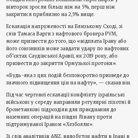
вівторок зросли більш ніж на 5%, перш ніж
закритися приблизно на 2,5% вище.
Ескалація напруженості на Близькому Сході, зі
слів Тамаса Варги з нафтового брокера PVM,
може призвести до того, що «відплата Ірану або
його союзників може завдати удару по нафтових
об’єктах Саудівської Аравії, як 2019 року, або
призвести до закриття Ормузької протоки».
«Будь-яка з цих подій безповоротно призведе до
значного підвищення цін на нафту», — сказав він.
Під час чергової ескалації конфлікту ізраїльські
військові у середу направили регулярні піхотні й
бронетанкові підрозділи для приєднання до
наземних операцій на півдні Лівану проти
підтримуваної Іраном «Хезболли».
Зі слів аналітиків ANZ, видобуток нафти в Ірані в