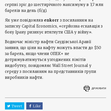
серпні зріс до шестирічного максимуму в 3,7 млн
барелів на день (б/д).
Як уже повідомляв
enkorr
з посиланням на
записку Capital Economics, «серйозна ескалація з
боку Ірану ризикує втягнути США у війну».
Водночас міністр нафти Саудівської Аравії
заявив, що ціни на нафту можуть впасти до $50
за барель, якщо члени ОПЕК+ не
дотримуватимуться узгоджених лімітів
видобутку, повідомляє Wall Street Journal у
середу з посиланням на представників групи
виробників нафти.
ДРУКУВАТИ
Tweet
Like