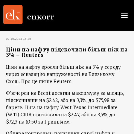
Togg
navi
02.10.2024 15:25
Ціни на нафту підскочили більш ніж на
3% – Reuters
Ціни на нафту зросли більш ніж на 3% у середу
через ескалацію напруженості на Близькому
Сході. Про це пише Reuters.
Ф'ючерси на Brent досягли максимуму за місяць,
підскочивши на $2,42, або на 3,3%, до $75,98 за
барель. Ціна на нафту West Texas Intermediate
(WTI) США підскочила на $2,47, або на 3,5%, до
$72,3 на 10:50 за Гринвічем.
Обидва контрольні показники сирої нафти у