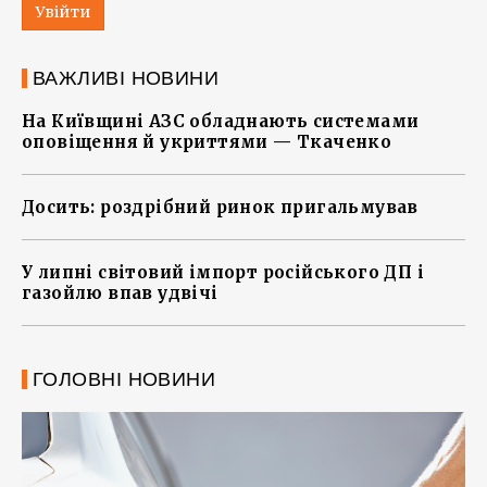
Увійти
ВАЖЛИВІ НОВИНИ
На Київщині АЗС обладнають системами
оповіщення й укриттями — Ткаченко
Досить: роздрібний ринок пригальмував
У липні світовий імпорт російського ДП і
газойлю впав удвічі
ГОЛОВНІ НОВИНИ