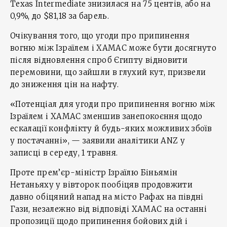
Texas Intermediate знизилася на 75 центів, або на
0,9%, до $81,18 за барель.
Очікування того, що угоди про припинення
вогню між Ізраїлем і ХАМАС може бути досягнуто
після відновлення спроб Єгипту відновити
перемовини, що зайшли в глухий кут, призвели
до зниження цін на нафту.
«Потенціал для угоди про припинення вогню між
Ізраїлем і ХАМАС зменшив занепокоєння щодо
ескалації конфлікту й будь-яких можливих збоїв
у постачанні», — заявили аналітики ANZ у
записці в середу, 1 травня.
Проте прем’єр-міністр Ізраїлю Біньямін
Нетаньяху у вівторок пообіцяв продовжити
давно обіцяний напад на місто Рафах на півдні
Гази, незалежно від відповіді ХАМАС на останні
пропозиції щодо припинення бойових дій і