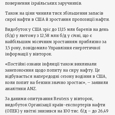
повернення ізраїльських заручників.
Також на ціни чинили тиск збільшення запасів
сирої нафти в США й зростання пропозиції нафти.
Видобуток у США зріс до 13,15 млн барелів на день
(б/д) у лютому з 12,58 млн б/д у січні, що є
найбільшим місячним зростанням приблизно за
3,5 року, повідомило Управління енергетичної
інформації у вівторок.
«Постійні ознаки інфляції також викликали
занепокоєння щодо попиту на сиру нафту. Це
відбувається напередодні сезону водіння в США,
коли попит на бензин значно зростає», – заявили
аналітики ANZ.
За даними опитування Reuters у вівторок,
видобуток Організації країн-експортерів нафти
(ОПЕК) у квітні знизився на 100 тис. б/д – до 26,49