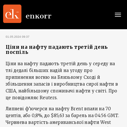
Togg
navi
01.05.2024 09:37
Ціни на нафту падають третій день
поспіль
Ціни на нафту падають третій день у середу на
тлі дедалі більших надій на угоду про
припинення вогню на Близькому Сході й
збільшення запасів і виробництва сирої нафти в
США, найбільшому споживачі нафти у світі. Про
це повідомляє Reuters.
Липневі ф’ючерси на нафту Brent впали на 70
центів, або 0,8%, до $85,63 за барель на 04:56 GMT.
Червнева вартість американської нафти West