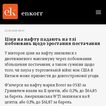
Togg
navi
13.05.2025 09:37
Ціни на нафту падають на тлі
побоювань щодо зростання постачання
У вівторок ціни на нафту знизилися з
двотижневого максимуму через побоювання
збільшення постачання, а також сумніви щодо
того, чи пауза у торговельній війні між США й
Китаєм може призвести до довгострокової угоди.
Ф’ючерси на нафту марки Brent на 05:10 за
Гринвічем впали на 11 центів, або 0,2%, до $64,85
за барель. Американська WTI знизилася на 8
центів, або 0,1%, до $61,87 за барель.