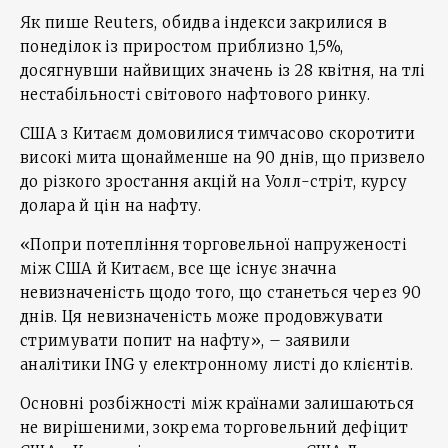
Як пише Reuters, обидва індекси закрилися в
понеділок із приростом приблизно 1,5%,
досягнувши найвищих значень із 28 квітня, на тлі
нестабільності світового нафтового ринку.
США з Китаєм домовилися тимчасово скоротити
високі мита щонайменше на 90 днів, що призвело
до різкого зростання акцій на Уолл-стріт, курсу
долара й цін на нафту.
«Попри потепління торговельної напруженості
між США й Китаєм, все ще існує значна
невизначеність щодо того, що станеться через 90
днів. Ця невизначеність може продовжувати
стримувати попит на нафту», – заявили
аналітики ING у електронному листі до клієнтів.
Основні розбіжності між країнами залишаються
не вирішеними, зокрема торговельний дефіцит