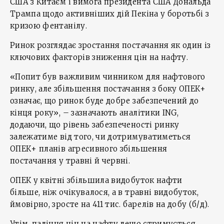
США з Китаєм і вимога президента США Дональда
Трампа щодо активніших дій Пекіна у боротьбі з
кризою фентанілу.
Ринок розглядає зростання постачання як один із
ключових факторів зниження цін на нафту.
«Попит був важливим чинником для нафтового
ринку, але збільшення постачання з боку ОПЕК+
означає, що ринок буде добре забезпечений до
кінця року», – зазначають аналітики ING,
додаючи, що рівень забезпеченості ринку
залежатиме від того, чи дотримуватиметься
ОПЕК+ планів агресивного збільшення
постачання у травні й червні.
ОПЕК у квітні збільшила видобуток нафти
більше, ніж очікувалося, а в травні видобуток,
ймовірно, зросте на 411 тис. барелів на добу (б/д).
Утім, падіння цін на нафту дещо стримується