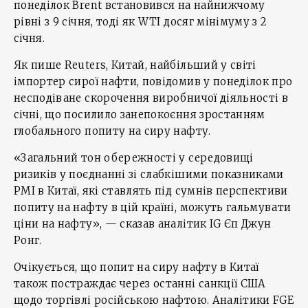
понеділок Brent встановився на найнижчому
рівні з 9 січня, тоді як WTI досяг мінімуму з 2
січня.
Як пише Reuters, Китай, найбільший у світі
імпортер сирої нафти, повідомив у понеділок про
несподіване скорочення виробничої діяльності в
січні, що посилило занепокоєння зростанням
глобального попиту на сиру нафту.
«Загальний тон обережності у середовищі
ризиків у поєднанні зі слабкішими показниками
PMI в Китаї, які ставлять під сумнів перспективи
попиту на нафту в цій країні, можуть гальмувати
ціни на нафту», — сказав аналітик IG Єп Джун
Ронг.
Очікується, що попит на сиру нафту в Китаї
також постраждає через останні санкції США
щодо торгівлі російською нафтою. Аналітики FGE