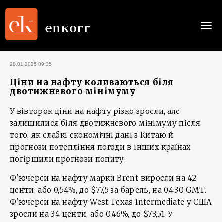
Togg
navi
28.01.2025 09:35
Ціни на нафту коливаються біля
двотижневого мінімуму
У вівторок ціни на нафту різко зросли, але
залишилися біля двотижневого мінімуму після
того, як слабкі економічні дані з Китаю й
прогнози потепління погоди в інших країнах
погіршили прогнози попиту.
Ф'ючерси на нафту марки Brent виросли на 42
центи, або 0,54%, до $77,5 за барель, на 04:30 GMT.
Ф'ючерси на нафту West Texas Intermediate у США
зросли на 34 центи, або 0,46%, до $73,51. У