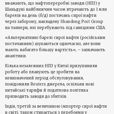
вважають, що нафтопереробні заводи (НПЗ) у
Шаньдуні найближчим часом втрачають до 1 млн
барелів на день (б/д) постачань сирої нафти
через заборону, накладену Shandong Port Group
на танкери, які перебувають під санкціями США.
«Альтернативні барелі сирої нафти (російським
постачанням) шукаються одночасно, але вони
мають набагато більшу вартість», – зазначають
аналітики.
Кілька незалежних НПЗ у Китаї призупинили
роботу або планують це зробити на
невизначений період обслуговування,
повідомили Reuters джерела, оскільки нові
китайські тарифи й податкова політика
призводять заводи до збитків.
Індія, третій за величиною імпортер сирої нафти
в світі, також стикається з перебоями у