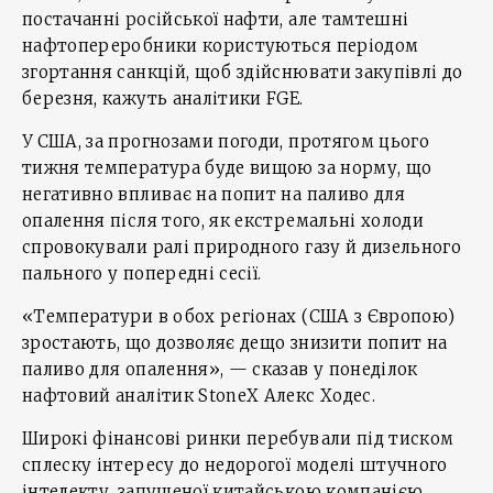
постачанні російської нафти, але тамтешні
нафтопереробники користуються періодом
згортання санкцій, щоб здійснювати закупівлі до
березня, кажуть аналітики FGE.
У США, за прогнозами погоди, протягом цього
тижня температура буде вищою за норму, що
негативно впливає на попит на паливо для
опалення після того, як екстремальні холоди
спровокували ралі природного газу й дизельного
пального у попередні сесії.
«Температури в обох регіонах (США з Європою)
зростають, що дозволяє дещо знизити попит на
паливо для опалення», — сказав у понеділок
нафтовий аналітик StoneX Алекс Ходес.
Широкі фінансові ринки перебували під тиском
сплеску інтересу до недорогої моделі штучного
інтелекту, запущеної китайською компанією