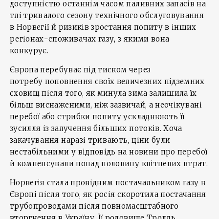
доступністю останнім часом паливних запасів на
тлі тривалого сезону технічного обслуговування
в Норвегії й ризиків зростання попиту в інших
регіонах-споживачах газу, з якими вона
конкурує.
Європа перебуває під тиском через
потребу поповнення своїх величезних підземних
сховищ після того, як минула зима залишила їх
більш виснаженими, ніж зазвичай, а неочікувані
перебої або стрибки попиту ускладнюють її
зусилля із залучення більших потоків. Хоча
закачування наразі тривають, ціни були
нестабільними у відповідь на новини про перебої
й компенсували понад половину квітневих втрат.
Норвегія стала провідним постачальником газу в
Європі після того, як росія скоротила постачання
трубопроводами після повномасштабного
вторгнення в Україну. Її родовище Тролль