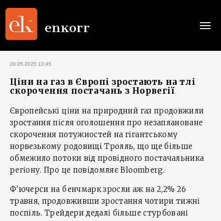
Togg
navi
26.05.2025 13:45
Ціни на газ в Європі зростають на тлі
скорочення постачань з Норвегії
Європейські ціни на природний газ продовжили
зростання після оголошення про незаплановане
скорочення потужностей на гігантському
норвезькому родовищі Тролль, що ще більше
обмежило потоки від провідного постачальника
регіону. Про це повідомляє Bloomberg.
Ф'ючерси на бенчмарк зросли аж на 2,2% 26
травня, продовживши зростання чотири тижні
поспіль. Трейдери дедалі більше стурбовані