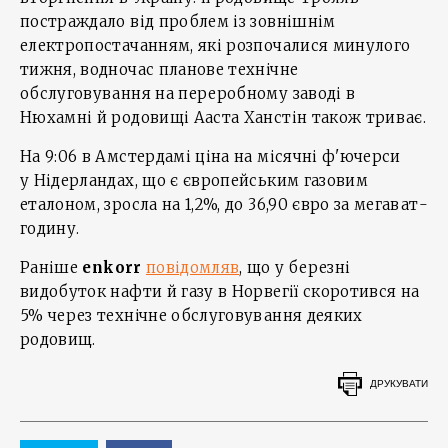
постраждало від проблем із зовнішнім
електропостачанням, які розпочалися минулого
тижня, водночас планове технічне
обслуговування на переробному заводі в
Нюхамні й родовищі Ааста Ханстін також триває.
На 9:06 в Амстердамі ціна на місячні ф'ючерси
у Нідерландах, що є європейським газовим
еталоном, зросла на 1,2%, до 36,90 євро за мегават-
годину.
Раніше
enkorr
повідомляв
, що у березні
видобуток нафти й газу в Норвегії скоротився на
5% через технічне обслуговування деяких
родовищ.
ДРУКУВАТИ