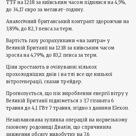
TTF на 12:18 за київським часом піднявся на 4,5%,
до 34,17 євро за мегават-годину.
Аналогічний британський контракт здорожчав на
3,85%, до 82,3 пенса за терм.
Вартість газу розрахунками «на завтра» у
Великій Британії на 12:18 за київським часом
зросла на 4,79%, до 83,2 пенса за терм.
Ціни зростають в очікуванні кількох
прохолодніших днів і на тлі все ще низької
вітрогенерації, сказав трейдер.
Прогнозується, що пік вироблення енергії вітру у
Великій Британії підніметься з 3,7 гігавата 6
травня до 4,1 ГВт 7 травня, згідно з даними Elexon.
Незапланована зупинка операцій на норвезькому
газовому родовищі Двалін, що спричинила
зниження обсягу видобутку на 7,6