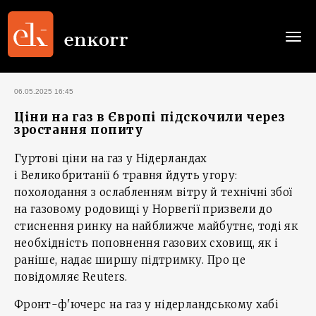
Togg
navi
06.05.2025 16:45
Ціни на газ в Європі підскочили через
зростання попиту
Гуртові ціни на газ у Нідерландах
і Великобританії 6 травня йдуть угору:
похолодання з ослабленням вітру й технічні збої
на газовому родовищі у Норвегії призвели до
стиснення ринку на найближче майбутнє, тоді як
необхідність поповнення газових сховищ, як і
раніше, надає ширшу підтримку. Про це
повідомляє Reuters.
Фронт-ф'ючерс на газ у нідерландському хабі