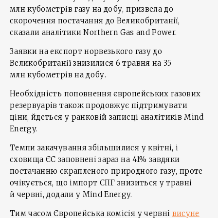
млн кубометрів газу на добу, призвела до
скорочення постачання до Великобританії,
сказали аналітики Northern Gas and Power.
Заявки на експорт норвезького газу до
Великобританії знизилися 6 травня на 35
млн кубометрів на добу.
Необхідність поповнення європейських газових
резервуарів також продовжує підтримувати
ціни, йдеться у ранковій записці аналітиків Mind
Energy.
Темпи закачування збільшилися у квітні, і
сховища ЄС заповнені зараз на 41% завдяки
постачанню скрапленого природного газу, проте
очікується, що імпорт СПГ знизиться у травні
й червні, додали у Mind Energy.
Тим часом Європейська комісія у червні
висуне