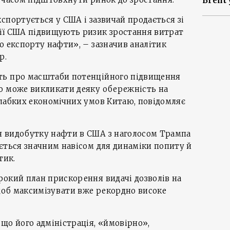
Brent 
спортується у США і зазвичай продається зі
ії США підвищують ризик зростання витрат
о експорту нафти», – зазначив аналітик
р.
ть про масштаби потенційного підвищення
о може викликати деяку обережність на
слабких економічних умов Китаю, повідомляє
 видобутку нафти в США з наголосом Трампа
ється значним навісом для динаміки попиту й
тик.
рокий план прискорення видачі дозволів на
 щоб максимізувати вже рекордно високе
що його адміністрація, «ймовірно»,