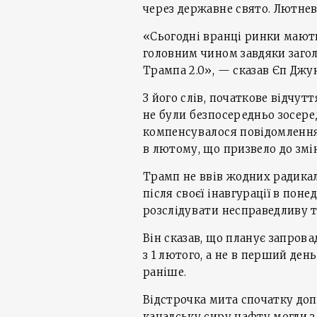
через державне свято. Лютнев
«Сьогодні вранці ринки мают
головним чином завдяки заго
Трампа 2.0», — сказав Єп Джун
З його слів, початкове відчут
не були безпосередньо зосер
компенсувалося повідомленн
в лютому, що призвело до змі
Трамп не ввів жодних радика
після своєї інавгурації в пон
розслідувати несправедливу т
Він сказав, що планує запров
з 1 лютого, а не в перший ден
раніше.
Відстрочка мита спочатку доп
канадську сиру нафту могли з