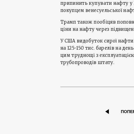
припинить купувати нафту у 
покупцем венесуельської наф
Трамп також пообіцяв поповн
ціни на нафту через підвищен
У США видобуток сирої нафти у
на 125-150 тис. барелів на ден
цим труднощі з експлуатацією
трубопроводів штату.
ПОПЕ