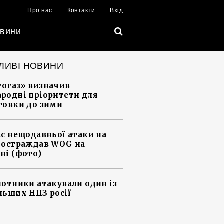
Про нас
Контакти
Вхід
вини
ЛИВІ НОВИНИ
огаз» визначив
родні пріоритети для
товки до зими
ас нещодавньої атаки на
постраждав WOG на
ні (фото)
лотники атакували один із
льших НПЗ росії