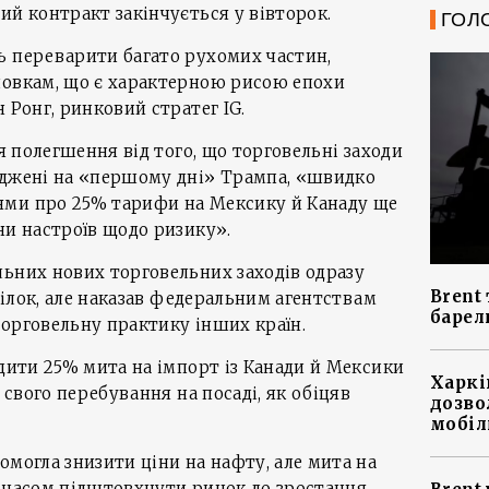
ий контракт закінчується у вівторок.
ГОЛ
ь переварити багато рухомих частин,
ловкам, що є характерною рисою епохи
 Ронг, ринковий стратег IG.
тя полегшення від того, що торговельні заходи
еджені на «першому дні» Трампа, «швидко
ями про 25% тарифи на Мексику й Канаду ще
ни настроїв щодо ризику».
льних нових торговельних заходів одразу
Brent 
еділок, але наказав федеральним агентствам
барел
орговельну практику інших країн.
адити 25% мита на імпорт із Канади й Мексики
Харкі
ь свого перебування на посаді, як обіцяв
дозво
мобіл
омогла знизити ціни на нафту, але мита на
 часом підштовхнути ринок до зростання.