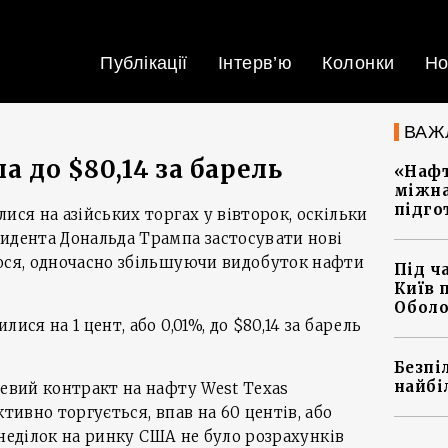
Публікації
Інтерв’ю
Колонки
Но
ВАЖ
а до $80,14 за барель
«Нафт
міжна
підго
ися на азійських торгах у вівторок, оскільки
идента Дональда Трампа застосувати нові
лося, одночасно збільшуючи видобуток нафти
Під ч
Київ 
Оболо
ися на 1 цент, або 0,01%, до $80,14 за барель
Безпі
найбі
невий контракт на нафту West Texas
ктивно торгується, впав на 60 центів, або
понеділок на ринку США не було розрахунків