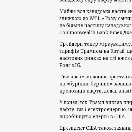
Майже вся канадська нафта ек
знижкою до WTI. «Тому санкц
на більшу частину канадськог
Commonwealth Bank Вівек Дха
Трейдери тепер міркуватиму
тарифів Трампом на Китай, щ
нафтових ринках на тлі вже 
Ронг з IG.
Тим часом можливе зростання
на «буріння, буріння» залиша
пропозиції нафти, додав аналі
У понеділок Трамп виклав ши
нафту, газ і електроенергію,
виробництво енергії в США.
Президент США також заявив, 