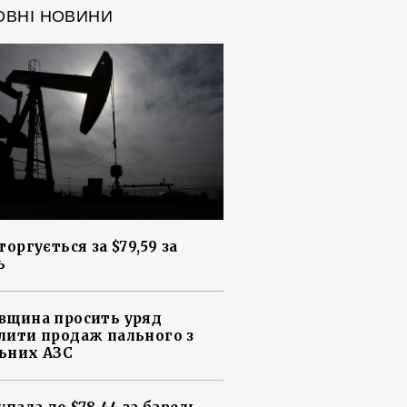
ОВНІ НОВИНИ
торгується за $79,59 за
ь
вщина просить уряд
лити продаж пального з
ьних АЗС