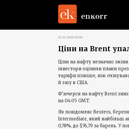
21.01.2025 09:09
Ціни на Brent упал
Ціни на нафту незначно змінил
інвестори оцінили плани през
тарифи пізніше, ніж очікува
й газу в США.
Ф'ючерси на нафту Brent знизил
на 04:05 GMT.
Як повідомляє Reuters, берез
Intermediate, який найбільш а
0,78%, до $76,79 за барель. У 