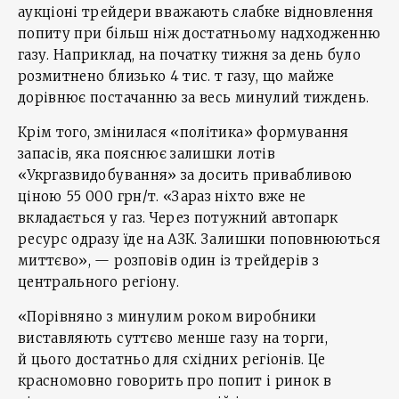
аукціоні трейдери вважають слабке відновлення
попиту при більш ніж достатньому надходженню
газу. Наприклад, на початку тижня за день було
розмитнено близько 4 тис. т газу, що майже
дорівнює постачанню за весь минулий тиждень.
Крім того, змінилася «політика» формування
запасів, яка пояснює залишки лотів
«Укргазвидобування» за досить привабливою
ціною 55 000 грн/т. «Зараз ніхто вже не
вкладається у газ. Через потужний автопарк
ресурс одразу їде на АЗК. Залишки поповнюються
миттєво», — розповів один із трейдерів з
центрального регіону.
«Порівняно з минулим роком виробники
виставляють суттєво менше газу на торги,
й цього достатньо для східних регіонів. Це
красномовно говорить про попит і ринок в