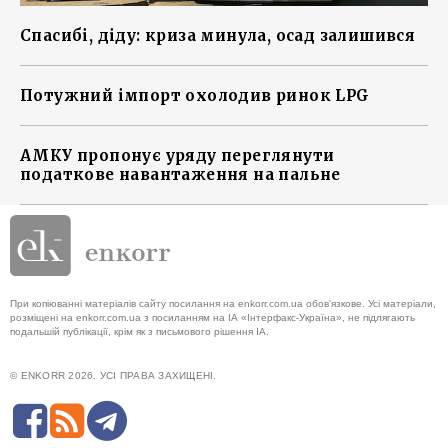
Спасибі, діду: криза минула, осад залишився
Потужний імпорт охолодив ринок LPG
АМКУ пропонує уряду переглянути
податкове навантаження на пальне
При копіюванні матеріалів сайту посилання на enkorr.com.ua обов'язкове. Усі матеріали,
розміщені на enkorr.com.ua з посиланням на ІА «Інтерфакс-Україна», не підлягають
подальшій публікації, крім як з письмового рішення ІА.
© ENKORR 2026. УСІ ПРАВА ЗАХИЩЕНІ.