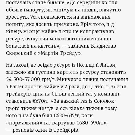
постачань стане більше. «До середини квітня
обсяги імпорту, як мінімум на півдні, відчутно
зростуть. Усі сподіваються на відновлення
попиту, яке досить примарне. Крім того, під
кінець місяця майже ніхто не контрактував
ресурс, очікуючи можливого зниження цін
Sonatrach на квітень», — зазначив Владислав
Скирський з «Мартін Трейду».
На заході, де осідає ресурс із Польщі й Литви,
залежно від густини вартість ресурсу становить
54 500-57 000 грн/т. Минулого тижня постачання
з Barter зросли майже у 2 рази, до 1,1 тис. т. Зі слів
трейдерів, ціна на більш легкий газ у компанії
становить €670/т. «За важкий газ із Сокулок
цього тижня не чув, а ось кілька тижнів тому
його ціна була біля €630-635/т, коли
«нормальний» газ вартував €680-690/т»,
— розповів один із трейдерів.