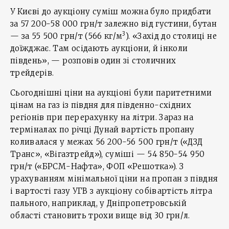
У Києві до аукціону суміш можна було придбати
за 57 200-58 000 грн/т залежно від густини, бутан
3
— за 55 500 грн/т (566 кг/м
). «Захід до столиці не
доїжджає. Там осідають аукціони, й інколи
південь», — розповів один зі столичних
трейдерів.
Сьогоднішні ціни на аукціоні були паритетними
цінам на газ із півдня для південно-східних
регіонів при перерахунку на літри. Зараз на
терміналах по річці Дунай вартість пропану
коливалася у межах 56 200-56 500 грн/т («ДЗД
Транс», «Вігазтрейд»), суміші — 54 850-54 950
грн/т («БРСМ-Нафта», ФОП «Решотка»). З
урахуванням мінімальної ціни на пропан з півдня
і вартості газу УГВ з аукціону собівартість літра
пального, наприклад, у Дніпропетровській
області становить трохи вище від 30 грн/л.