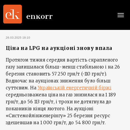
Togg
navi
26.03.2025 18:10
Ціна на LPG на аукціоні знову впала
Протягом тижня середня вартість скрапленого
газу залишалася більш-менш стабільною і на 26
березня становить 57 250 грн/т (-110 грн/т).
Водночас на аукціонах зниження було більш
суттєвим. На
Українській енергетичній біржі
середньозважена ціна на газ знизилася на 1 189
грн/т, до 56 113 грн/т, і трохи не дотягнула до
показників кінця лютого. На аукціоні
«Системойлінженерінгу» 25 березня ресурс
здешевшав на 1 000 грн/т, до 54 800 грн/т.