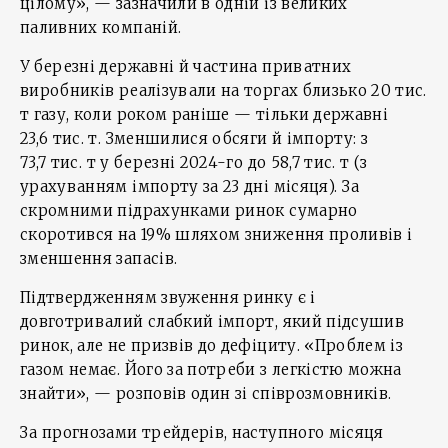
цілому», — зазначили в одній із великих
паливних компаній.
У березні державні й частина приватних
виробників реалізували на торгах близько 20 тис.
т газу, коли роком раніше — тільки державні
23,6 тис. т. Зменшилися обсяги й імпорту: з
73,7 тис. т у березні 2024-го до 58,7 тис. т (з
урахуванням імпорту за 23 дні місяця). За
скромними підрахунками ринок сумарно
скоротився на 19% шляхом зниження проливів і
зменшення запасів.
Підтвердженням звуження ринку є і
довготривалий слабкий імпорт, який підсушив
ринок, але не призвів до дефіциту. «Проблем із
газом немає. Його за потреби з легкістю можна
знайти», — розповів один зі співрозмовників.
За прогнозами трейдерів, наступного місяця