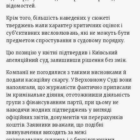
відомостей.
Крім того, більшість наведених у сюжеті
тверджень мали характер критичних оцінок і
суб’єктивних висловлювань, які не можуть бути
предметом спростування в судовому порядку.
Цю позицію у квітні підтвердив і Київський
апеляційний суд, залишивши рішення без змін.
Компанії не погодилися з такими висновками й
подали касаційну скаргу. У Верховному Суді вони
наполягали, що журналісти фактично приписали
їм кримінальне діяння, ототожнивши діяльність
групи з фінансуванням партії, при цьому не
наводячи жодних підтверджень у вигляді
офіційних звітів, документів чи перерахунків
коштів. Заявники вважали, що подібні
звинувачення виходять за межі
оцінювальних суджень і є безпідставними.