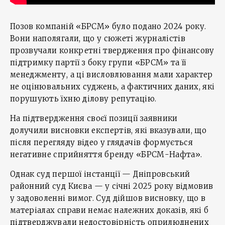
Позов компаній «БРСМ» було подано 2024 року.
Вони наполягали, що у сюжеті журналістів
прозвучали конкретні твердження про фінансову
підтримку партії з боку групи «БРСМ» та її
менеджменту, а ці висловлювання мали характер
не оцінювальних суджень, а фактичних даних, які
порушують їхню ділову репутацію.
На підтвердження своєї позиції заявники
долучили висновки експертів, які вказували, що
після перегляду відео у глядачів формується
негативне сприйняття бренду «БРСМ-Нафта».
Однак суд першої інстанції — Дніпровський
районний суд Києва — у січні 2025 року відмовив
у задоволенні вимог. Суд дійшов висновку, що в
матеріалах справи немає належних доказів, які б
підтверджували недостовірність оприлюднених