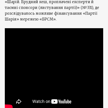
«Шарій. Брудний кеш, проплачені експерти й
таємні спонсори (листування партії)» (№331), де
розслідувалось можливе фінансування «Партії
Шарія» мережею «БРСМ».