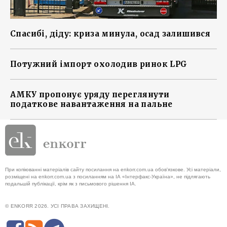
Спасибі, діду: криза минула, осад залишився
Потужний імпорт охолодив ринок LPG
АМКУ пропонує уряду переглянути
податкове навантаження на пальне
При копіюванні матеріалів сайту посилання на enkorr.com.ua обов'язкове. Усі матеріали,
розміщені на enkorr.com.ua з посиланням на ІА «Інтерфакс-Україна», не підлягають
подальшій публікації, крім як з письмового рішення ІА.
© ENKORR 2026. УСІ ПРАВА ЗАХИЩЕНІ.