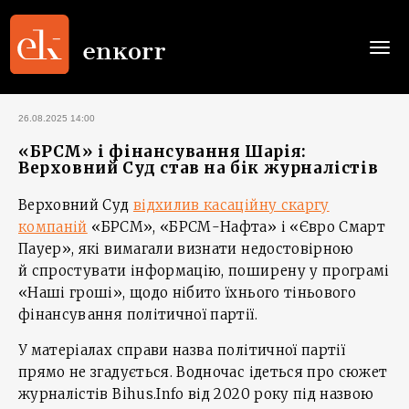
Togg
navi
26.08.2025 14:00
«БРСМ» і фінансування Шарія:
Верховний Суд став на бік журналістів
Верховний Суд
відхилив касаційну скаргу
компаній
«БРСМ», «БРСМ-Нафта» і «Євро Смарт
Пауер», які вимагали визнати недостовірною
й спростувати інформацію, поширену у програмі
«Наші гроші», щодо нібито їхнього тіньового
фінансування політичної партії.
У матеріалах справи назва політичної партії
прямо не згадується. Водночас ідеться про сюжет
журналістів Bihus.Info від 2020 року під назвою