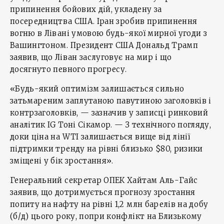
припинення бойових дій, укладену за
посередництва США. Іран зробив припинення
вогню в Лівані умовою будь-якої мирної угоди з
Вашингтоном. Президент США Дональд Трамп
заявив, що Ліван заслуговує на мир і що
досягнуто певного прогресу.
«Будь-який оптимізм залишається сильно
затьмареним заплутаною павутиною заголовків і
контрзаголовків, — зазначив у записці ринковий
аналітик IG Тоні Сікамор. — З технічного погляду,
доки ціна на WTI залишається вище від лінії
підтримки тренду на рівні близько $80, ризики
зміщені у бік зростання».
Генеральний секретар ОПЕК Хайтам Аль-Гайс
заявив, що дотримується прогнозу зростання
попиту на нафту на рівні 1,2 млн барелів на добу
(б/д) цього року, попри конфлікт на Близькому