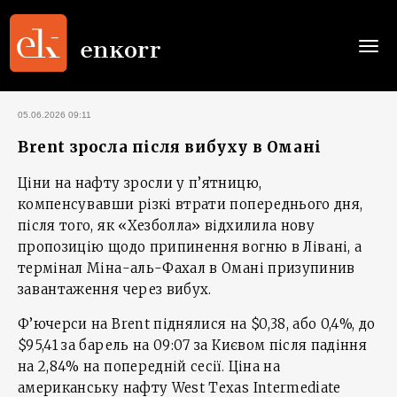
Togg
navi
05.06.2026 09:11
Brent зросла після вибуху в Омані
Ціни на нафту зросли у п’ятницю,
компенсувавши різкі втрати попереднього дня,
після того, як «Хезболла» відхилила нову
пропозицію щодо припинення вогню в Лівані, а
термінал Міна-аль-Фахал в Омані призупинив
завантаження через вибух.
Ф’ючерси на Brent піднялися на $0,38, або 0,4%, до
$95,41 за барель на 09:07 за Києвом після падіння
на 2,84% на попередній сесії. Ціна на
американську нафту West Texas Intermediate