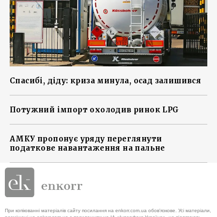
Спасибі, діду: криза минула, осад залишився
Потужний імпорт охолодив ринок LPG
АМКУ пропонує уряду переглянути
податкове навантаження на пальне
При копіюванні матеріалів сайту посилання на enkorr.com.ua обов'язкове. Усі матеріали,