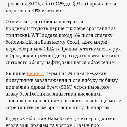
зросла на $0,04, або 0,04%, до $93 за барель після
падіння на 3,1% у четвер.
Очікується, що обидва контракти
продемонструють перше тижневе зростання за
три тижні. WTI додала понад 6% після спалаху
бойових дій на Близькому Сході, адже мирні
переговори між США та Іраном затягнулися, а рух
в Ормузькій протоці, де проходить п’ята частина
світового обсягу нафти, залишався обмеженим.
Як пише
Reuters
, термінал Міна-аль-Фахал
призупинив завантаження після вибуху поблизу
причалів з одним буєм (SBM) через ймовірну
атаку безпілотника. Аналітики висловили
занепокоєння падінням світових запасів, що може
спричинити різке зростання цін у ІІІ кварталі.
Лідер «Хезболли» Наїм Касем у четвер відхилив
угоду між Ізраїлем та урядом Лівану про