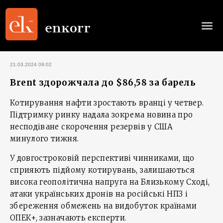
Togg
navi
21.03.2024 09:02
Brent здорожчала до $86,58 за барель
Котирування нафти зростають вранці у четвер.
Підтримку ринку надала зокрема новина про
несподіване скорочення резервів у США
минулого тижня.
У довгостроковій перспективі чинниками, що
сприяють підйому котирувань, залишаються
висока геополітична напруга на Близькому Сході,
атаки українських дронів на російські НПЗ і
збереження обмежень на видобуток країнами
ОПЕК+, зазначають експерти.