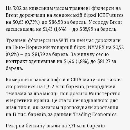
На 7:02 за київським часом травневі ф'ючерси на
Brent дорожчали на лондонській біржі ICE Futures
на $0,63 (0,73%), до $86,58 за барель. У середу Brent
здешевшала на $1,43 (1,6%) – до $85,95 за барель.
Травневі ф'ючерси на WTI на цей час дорожчали
на Нью-Йоркській товарній біржі NYMEX на $0,52
(0,6%) – до $81,79 за барель. За минулу сесію
контракт здешевшав на $1,46 (1,8%), до $81,27 за
барель.
Комерційні запаси нафти в США минулого тижня
скоротилися на 1,952 млн барелів, рекордними
темпами за два місяці, повідомило Міністерство
енергетики країни. Це стало несподіванкою для
аналітиків, які загалом прогнозували зростання
на 13 тис. барелів, за даними Trading Economics.
Резерви бензину впали на 3,31 млн барелів,