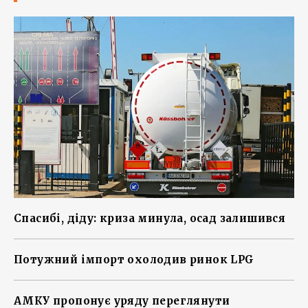
Спасибі, діду: криза минула, осад залишився
Потужний імпорт охолодив ринок LPG
АМКУ пропонує уряду переглянути