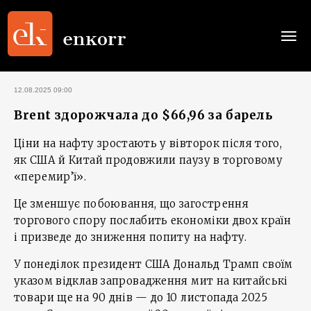
Togg
navi
12.08.2025 09:00
Brent здорожчала до $66,96 за барель
Ціни на нафту зростають у вівторок після того,
як США й Китай продовжили паузу в торговому
«перемир’ї».
Це зменшує побоювання, що загострення
торгового спору послабить економіки двох країн
і призведе до зниження попиту на нафту.
У понеділок президент США Дональд Трамп своїм
указом відклав запровадження мит на китайські
товари ще на 90 днів — до 10 листопада 2025