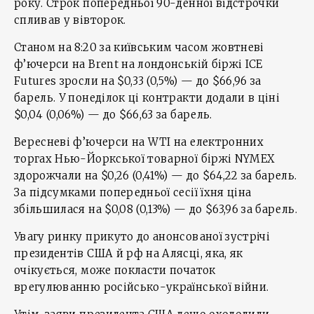
року. Строк попередньої 90-денної відстрочки
спливав у вівторок.
Станом на 8:20 за київським часом жовтневі
ф’ючерси на Brent на лондонській біржі ICE
Futures зросли на $0,33 (0,5%) — до $66,96 за
барель. У понеділок ці контракти додали в ціні
$0,04 (0,06%) — до $66,63 за барель.
Вересневі ф’ючерси на WTI на електронних
торгах Нью-Йоркської товарної біржі NYMEX
здорожчали на $0,26 (0,41%) — до $64,22 за барель.
За підсумками попередньої сесії їхня ціна
збільшилася на $0,08 (0,13%) — до $63,96 за барель.
Увагу ринку прикуто до анонсованої зустрічі
президентів США й рф на Алясці, яка, як
очікується, може покласти початок
врегулюванню російсько-української війни.