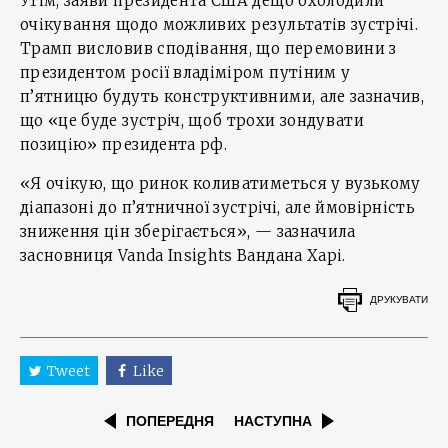
Утім, заяви президента США дещо охолодили
очікування щодо можливих результатів зустрічі.
Трамп висловив сподівання, що перемовини з
президентом росії владіміром путіним у
п’ятницю будуть конструктивними, але зазначив,
що «це буде зустріч, щоб трохи зондувати
позицію» президента рф.
«Я очікую, що ринок коливатиметься у вузькому
діапазоні до п’ятничної зустрічі, але ймовірність
зниження цін зберігається», — зазначила
засновниця Vanda Insights Вандана Харі.
ДРУКУВАТИ
Tweet
Like
ПОПЕРЕДНЯ
НАСТУПНА