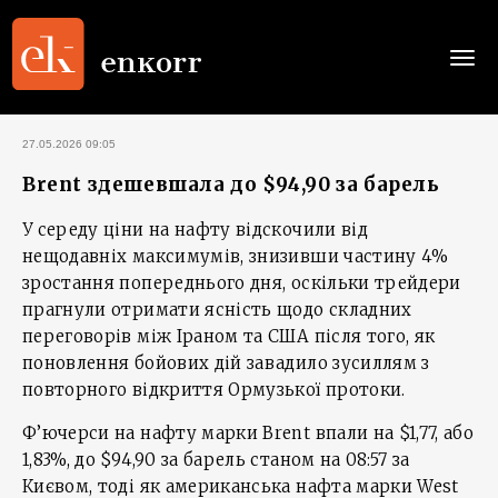
Togg
navi
27.05.2026 09:05
Brent здешевшала до $94,90 за барель
У середу ціни на нафту відскочили від
нещодавніх максимумів, знизивши частину 4%
зростання попереднього дня, оскільки трейдери
прагнули отримати ‌ясність щодо складних
переговорів між Іраном та США після того, як
поновлення бойових дій завадило зусиллям з
повторного відкриття Ормузької протоки.
Ф’ючерси на нафту марки Brent впали на $1,77, або
1,83%, до $94,90 за барель станом на 08:57 за
Києвом, тоді як американська нафта марки West