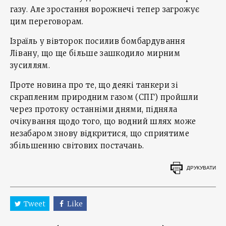
газу. Але зростання ворожнечі тепер загрожує
цим переговорам.
Ізраїль у вівторок посилив бомбардування
Лівану, що ще більше зашкодило мирним
зусиллям.
Проте новина про те, що деякі танкери зі
скрапленим природним газом (СПГ) пройшли
через протоку останніми днями, підняла
очікування щодо того, що водний шлях може
незабаром знову відкритися, що сприятиме
збільшенню світових постачань.
ДРУКУВАТИ
Tweet
Like