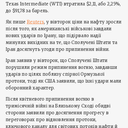
Texas Intermediate (WTI) втратила $2,11, або 2,25%,
до $91,78 за барель.
Як пише
Reuters
, у вівторок ціни на нафту зросли
після того, як американські військові завдали
нових ударів по Ірану, що підірвало надії
минулих вихідних на те, що Сполучені Штати та
Іран досягнуть угоди про припинення війни.
Іран заявив у вівторок, що Сполучені Штати
порушили режим припинення вогню, завдавши
ударів по цілях поблизу спірної Ормузької
протоки, тоді як США заявили, що їхні удари мали
оборонний характер.
Після квітневого припинення вогню в
тримісячній війні на Близькому Сході обидві
сторони заявили про досягнення прогресу в
переговорах про відновлення протоки,
ключового каналу для світових потоків нафти й