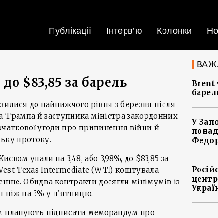
Публікації
Інтерв’ю
Колонки
Но
ВАЖ
до $83,85 за барель
Brent 
барел
изилися до найнижчого рівня з березня після
а Трампа й заступника міністра закордонних
У Зап
очаткової угоди про припинення війни й
понад
ьку протоку.
Федо
иєвом упали на 3,48, або 3,98%, до $83,85 за
Росій
est Texas Intermediate (WTI) коштувала
центр
% менше. Обидва контракти досягли мінімумів із
Украї
ш ніж на 3% у п’ятницю.
ом планують підписати меморандум про