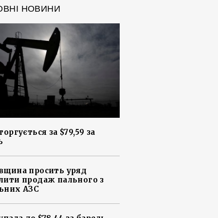
ОВНІ НОВИНИ
торгується за $79,59 за
ь
вщина просить уряд
лити продаж пального з
ьних АЗС