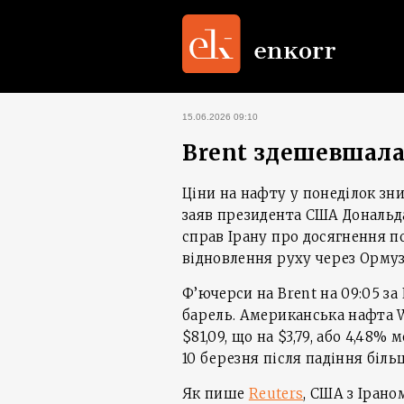
15.06.2026 09:10
Brent здешевшала 
Ціни на нафту у понеділок зн
заяв президента США Дональд
справ Ірану про досягнення п
відновлення руху через Ормуз
Ф’ючерси на Brent на 09:05 за К
барель. Американська нафта W
$81,09, що на $3,79, або 4,48
10 березня після падіння біль
Як пише
Reuters
, США з Іран