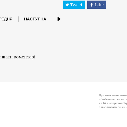
Tweet
Like
РЕДНЯ
НАСТУПНА
лишати коментарі
При копіюванні мате
обов'язкове. Усі ма
на ІА «Інтерфакс-Укр
з письмового рішенн