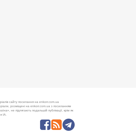
ріалів сайту посилання на enkorr.com.ua
теріали, розміщені на enkorr.com.ua з посиланням
аїна», не підлягають подальшій публікації, крім як
я ІА.