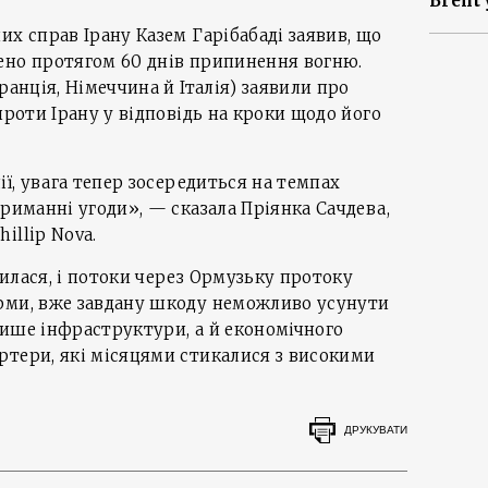
Brent 
их справ Ірану Казем Гарібабаді заявив, що
ено протягом 60 днів припинення вогню.
ранція, Німеччина й Італія) заявили про
проти Ірану у відповідь на кроки щодо його
ії, увага тепер зосередиться на темпах
триманні угоди», — сказала Пріянка Сачдева,
illip Nova.
илася, і потоки через Ормузьку протоку
рми, вже завдану шкоду неможливо усунути
 лише інфраструктури, а й економічного
ртери, які місяцями стикалися з високими
ДРУКУВАТИ