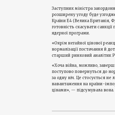
Заступник міністра закордонн
розширену угоду буде узгодж
Країни E4 (Велика Британія, Ф
готовність скасувати санкції 
ядерної програми.
«Окрім негайної цінової реакц
нормалізації постачання й до
старший ринковий аналітик Ph
«Хоча війна, можливо, заверш
поступово повернуться до но
за одну ніч. Це стосується не
навантаження на країни-імпо
цінами», — підсумувала вона.