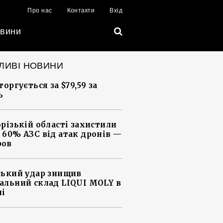
Про нас
Контакти
Вхід
вини
ЛИВІ НОВИНИ
торгується за $79,59 за
ь
орізькій області захистили
 60% АЗС від атак дронів —
ров
ський удар знищив
альний склад LIQUI MOLY в
ні