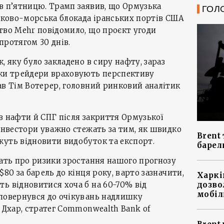
в п’ятницю. Трамп заявив, що Ормузька
ГОЛ
ськово-морська блокада іранських портів США
тво Mehr повідомило, що проєкт угоди
протягом 30 днів.
, яку було закладено в сиру нафту, зараз
ьки трейдери враховують перспективу
ав Тім Вотерер, головний ринковий аналітик
в нафти й СПГ після закриття Ормузької
 Інвестори уважно стежать за тим, як швидко
Brent 
жуть відновити видобуток та експорт.
барел
чать про ризики зростання нашого прогнозу
$80 за барель до кінця року, варто зазначити,
Харкі
дозво
ь відновитися хоча б на 60-70% від
мобіл
 повернувся до очікувань надлишку
к Дхар, стратег Commonwealth Bank of