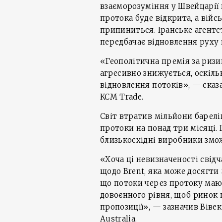
взаєморозуміння у Швейцарії 
протока буде відкрита, а вій
припиниться. Іранське агентс
передбачає відновлення руху 
«Геополітична премія за ризик
агресивно знижується, оскіл
відновлення потоків», — сказ
KCM Trade.
Світ втратив мільйони барелі
протоки на понад три місяці.
близькосхідні виробники змо
«Хоча ці невизначеності свід
щодо Brent, яка може досягти 
що потоки через протоку мают
довоєнного рівня, щоб ринок
пропозиції», — зазначив Віве
Australia.