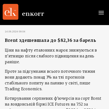
Togg
navi
14.06.2024 09:04
Brent здешевшала до $82,36 за барель
Ціни на нафту еталонних марок знижуються в
п'ятницю після слабкого підвищення на день
раніше.
Проте за підсумками всього поточного тижня
вони додають понад 3% на тлі прогнозів
стабільного попиту на паливо у світі, пише
Trading Economics.
Котирування серпневих ф'ючерсів на сорт Brent
на лондонській біржі ICE Futures на 7:52 за