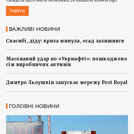
Увійдіть щоб мати можливість лишати коментарі
Увійти
ВАЖЛИВІ НОВИНИ
Спасибі, діду: криза минула, осад залишився
Масований удар по «Укрнафті»: пошкоджено
сім виробничих активів
Дмитро Льоушкін запускає мережу Port Royal
ГОЛОВНІ НОВИНИ