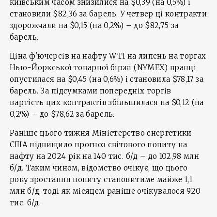
київським часом знизилися на $0,39 (на 0,5%) і
становили $82,36 за барель. У четвер ці контракти
здорожчали на $0,15 (на 0,2%) – до $82,75 за
барель.
Ціна ф'ючерсів на нафту WTI на липень на торгах
Нью-Йоркської товарної біржі (NYMEX) вранці
опустилася на $0,45 (на 0,6%) і становила $78,17 за
барель. За підсумками попередніх торгів
вартість цих контрактів збільшилася на $0,12 (на
0,2%) – до $78,62 за барель.
Раніше цього тижня Міністерство енергетики
США підвищило прогноз світового попиту на
нафту на 2024 рік на 140 тис. б/д – до 102,98 млн
б/д. Таким чином, відомство очікує, що цього
року зростання попиту становитиме майже 1,1
млн б/д, тоді як місяцем раніше очікувалося 920
тис. б/д.